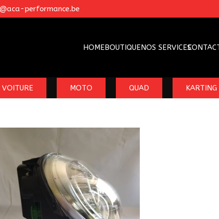
o@aca-performance.be
HOME
BOUTIQUE
NOS SERVICES
CONTAC
VOITURE
MOTO
QUAD
KARTING