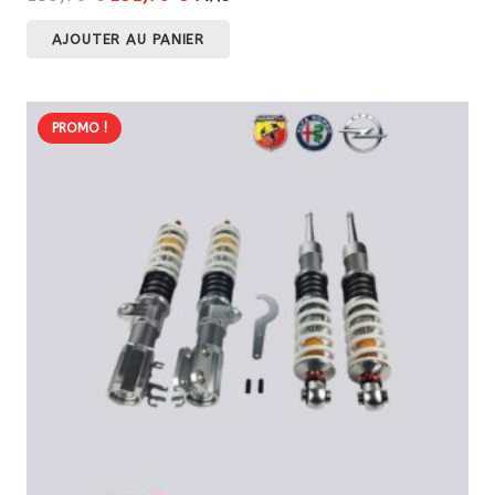
prix
prix
AJOUTER AU PANIER
initial
actuel
était :
est :
159,70 €.
151,70 €.
PROMO !