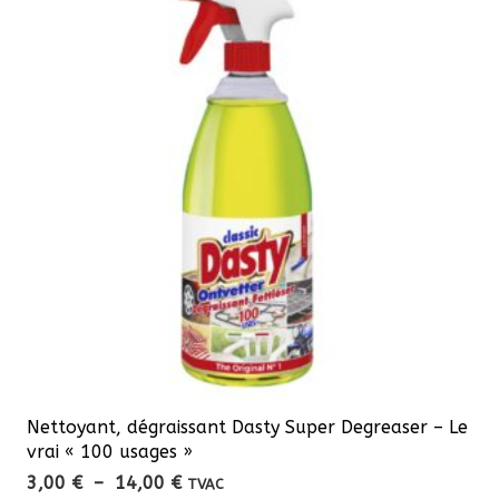
34,00 €
variations.
Les
options
peuvent
être
choisies
sur
la
page
du
produit
Nettoyant, dégraissant Dasty Super Degreaser – Le
vrai « 100 usages »
Plage
3,00
€
–
14,00
€
TVAC