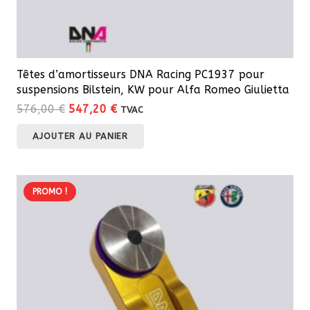
Têtes d’amortisseurs DNA Racing PC1937 pour
suspensions Bilstein, KW pour Alfa Romeo Giulietta
Le
Le
576,00
€
547,20
€
TVAC
prix
prix
AJOUTER AU PANIER
initial
actuel
était :
est :
576,00 €.
547,20 €.
PROMO !