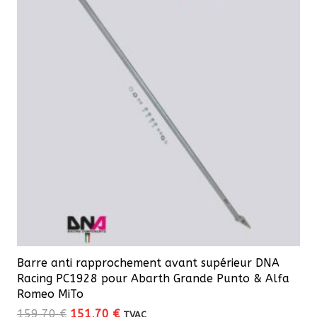
Les
options
peuvent
être
choisies
sur
la
page
du
produit
Barre anti rapprochement avant supérieur DNA
Racing PC1928 pour Abarth Grande Punto & Alfa
Romeo MiTo
Le
Le
159,70
€
151,70
€
TVAC