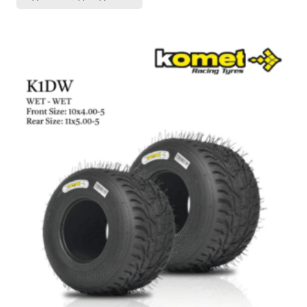
initial
actuel
était :
est :
2172,00 €.
2063,40 €.