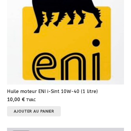
peuvent
être
choisies
sur
la
page
du
produit
Huile moteur ENI i-Sint 10W-40 (1 litre)
10,00
€
TVAC
AJOUTER AU PANIER