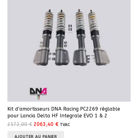
Kit d’amortisseurs DNA Racing PC2269 réglable
pour Lancia Delta HF Integrale EVO 1 & 2
Le
Le
2172,00
€
2063,40
€
TVAC
prix
prix
AJOUTER AU PANIER