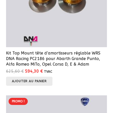
Kit Top Mount tête d’amortisseurs réglable WRS
DNA Racing PC2186 pour Abarth Grande Punto,
Alfa Romeo MiTo, Opel Corsa D, E & Adam
Le
Le
625,60
€
594,30
€
TVAC
prix
prix
AJOUTER AU PANIER
initial
actuel
était :
est :
625,60 €.
594,30 €.
PROMO !