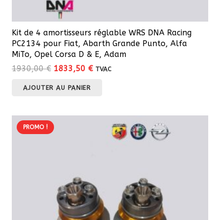
Kit de 4 amortisseurs réglable WRS DNA Racing
PC2134 pour Fiat, Abarth Grande Punto, Alfa
MiTo, Opel Corsa D & E, Adam
Le
Le
1930,00
€
1833,50
€
TVAC
prix
prix
AJOUTER AU PANIER
initial
actuel
était :
est :
1930,00 €.
1833,50 €.
PROMO !