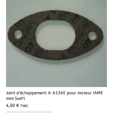
Les
options
peuvent
être
choisies
sur
la
page
du
produit
Joint d’échappement A-61360 pour moteur IAME
mini Swift
4,50
€
TVAC