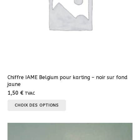
Chiffre IAME Belgium pour karting – noir sur fond
jaune
1,50
€
TVAC
Ce
CHOIX DES OPTIONS
produit
a
plusieurs
variations.