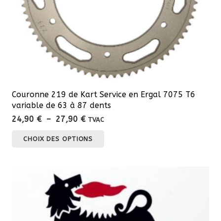
Couronne 219 de Kart Service en Ergal 7075 T6
variable de 63 à 87 dents
Plage
24,90
€
–
27,90
€
TVAC
de
Ce
CHOIX DES OPTIONS
prix :
produit
24,90 €
a
à
plusieurs
27,90 €
variations.
Les
options