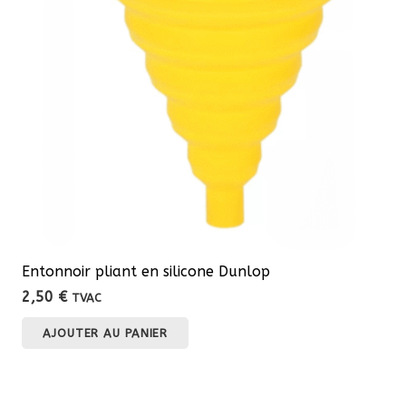
peuvent
être
choisies
sur
la
page
du
produit
Entonnoir pliant en silicone Dunlop
2,50
€
TVAC
AJOUTER AU PANIER