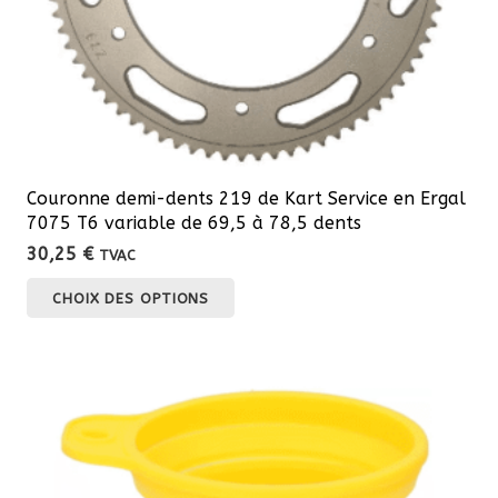
Couronne demi-dents 219 de Kart Service en Ergal
7075 T6 variable de 69,5 à 78,5 dents
30,25
€
TVAC
Ce
CHOIX DES OPTIONS
produit
a
plusieurs
variations.
Les
options