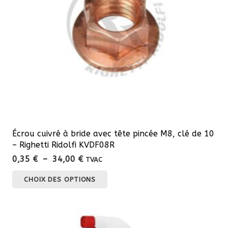
Écrou cuivré à bride avec tête pincée M8, clé de 10
– Righetti Ridolfi KVDF08R
Plage
0,35
€
–
34,00
€
TVAC
de
Ce
CHOIX DES OPTIONS
prix :
produit
0,35 €
a
à
plusieurs