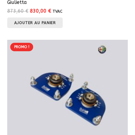
Giulietta
Le
Le
873,60
€
830,00
€
TVAC
prix
prix
AJOUTER AU PANIER
initial
actuel
était :
est :
873,60 €.
830,00 €.
PROMO !