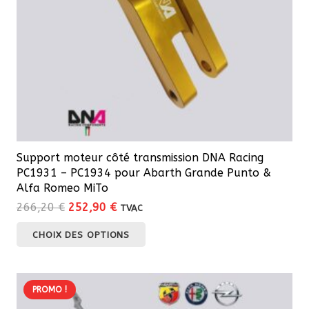
Support moteur côté transmission DNA Racing
PC1931 – PC1934 pour Abarth Grande Punto &
Alfa Romeo MiTo
Le
Le
266,20
€
252,90
€
TVAC
prix
prix
Ce
CHOIX DES OPTIONS
initial
actuel
produit
était :
est :
a
266,20 €.
252,90 €.
plusieurs
PROMO !
variations.