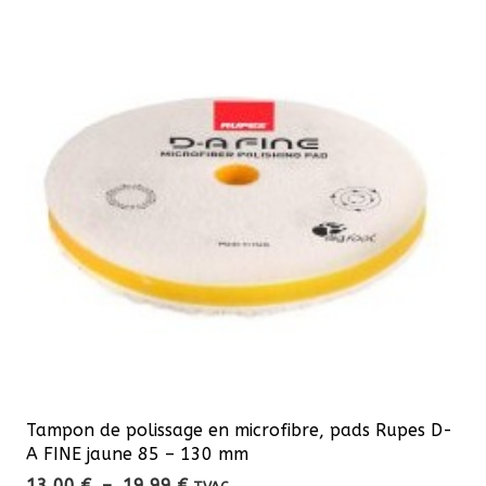
Tampon de polissage en microfibre, pads Rupes D-
A FINE jaune 85 – 130 mm
Plage
13,00
€
–
19,99
€