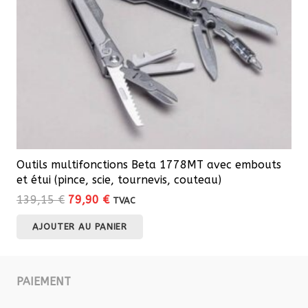
Outils multifonctions Beta 1778MT avec embouts
et étui (pince, scie, tournevis, couteau)
Le
Le
139,15
€
79,90
€
TVAC
prix
prix
AJOUTER AU PANIER
initial
actuel
était :
est :
139,15 €.
79,90 €.
PAIEMENT