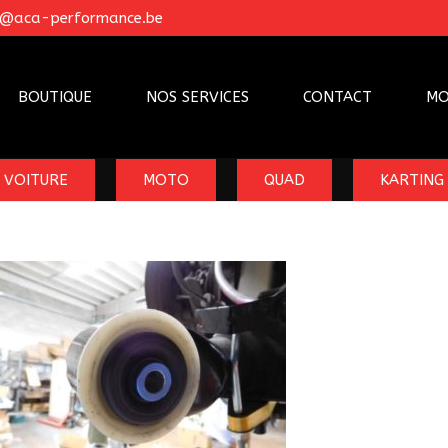
o@aca-performance.be
BOUTIQUE
NOS SERVICES
CONTACT
MO
VOITURE
MOTO
QUAD
KARTING