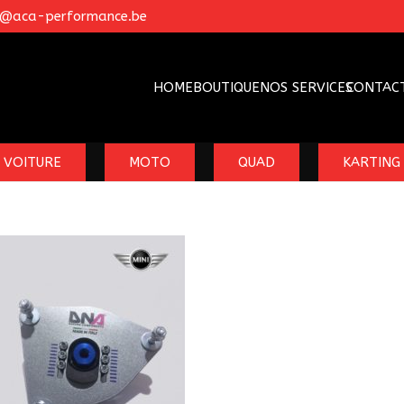
o@aca-performance.be
HOME
BOUTIQUE
NOS SERVICES
CONTAC
VOITURE
MOTO
QUAD
KARTING