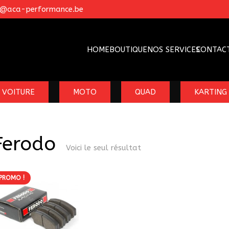
o@aca-performance.be
HOME
BOUTIQUE
NOS SERVICES
CONTAC
VOITURE
MOTO
QUAD
KARTING
Ferodo
Voici le seul résultat
PROMO !