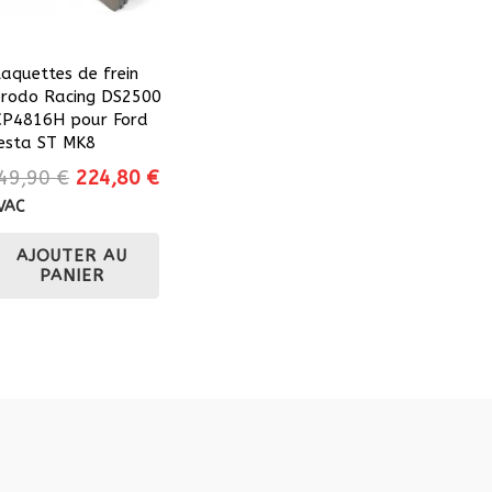
laquettes de frein
erodo Racing DS2500
CP4816H pour Ford
iesta ST MK8
Le
Le
49,90
€
224,80
€
prix
prix
VAC
initial
actuel
AJOUTER AU
était :
est :
PANIER
249,90 €.
224,80 €.