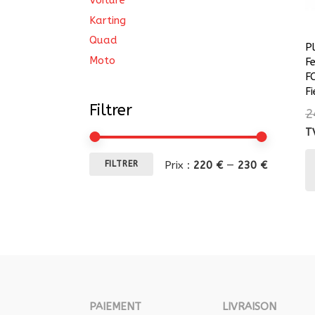
Voiture
Karting
Quad
P
Moto
F
F
F
Filtrer
2
T
Prix
Prix
Prix :
220 €
—
230 €
FILTRER
min
max
PAIEMENT
LIVRAISON