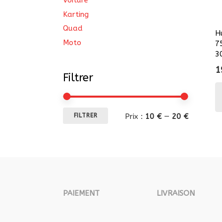
Voiture
Karting
Quad
H
Moto
7
3
1
Filtrer
Prix
Prix
Prix :
10 €
—
20 €
FILTRER
min
max
PAIEMENT
LIVRAISON