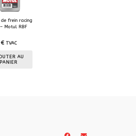
 de frein racing
– Motul RBF
0
€
TVAC
OUTER AU
PANIER