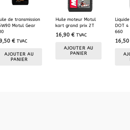
uile de transmission
Huile moteur Motul
Liquide
5W90 Motul Gear
kart grand prix 2T
DOT 4 
00
660
16,90
€
TVAC
9,50
€
16,5
TVAC
AJOUTER AU
PANIER
AJOUTER AU
AJ
PANIER