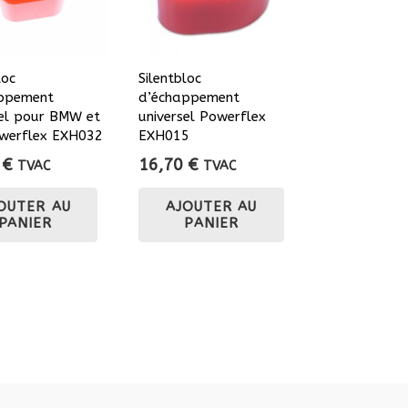
loc
Silentbloc
ppement
d’échappement
sel pour BMW et
universel Powerflex
owerflex EXH032
EXH015
0
€
16,70
€
TVAC
TVAC
OUTER AU
AJOUTER AU
PANIER
PANIER