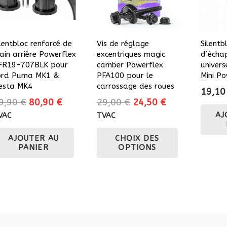
ilentbloc renforcé de
Vis de réglage
Silentb
rain arrière Powerflex
excentriques magic
d’écha
FR19-707BLK pour
camber Powerflex
univer
ord Puma MK1 &
PFA100 pour le
Mini P
iesta MK4
carrossage des roues
19,1
Le
Le
Le
Le
9,90
€
80,90
€
29,00
€
24,50
€
prix
prix
prix
prix
AJ
VAC
TVAC
initial
actuel
initial
actuel
Ce
AJOUTER AU
CHOIX DES
était :
est :
était :
est :
produit
PANIER
OPTIONS
89,90 €.
80,90 €.
29,00 €.
24,50 €.
a
plusieurs
variations.
Les
options
peuvent