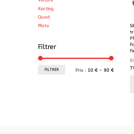
Voiture
Karting
Quad
Moto
S
t
P
F
Filtrer
F
8
Prix
Prix
T
Prix :
10 €
—
90 €
FILTRER
min
max