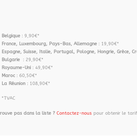
être
choisies
sur
la
page
Belgique
: 9,90€*
du
France, Luxembourg, Pays-Bas, Allemagne
: 19,90€*
produit
Espagne, Suisse, Italie, Portugal, Pologne, Hongrie, Grèce, Cr
Bulgarie
: 29,90€*
Royaume-Uni
: 49,90€*
Maroc
: 60,50€*
La Réunion
: 108,90€*
*TVAC
rouve pas dans la liste ?
Contactez-nous
pour obtenir le tarif