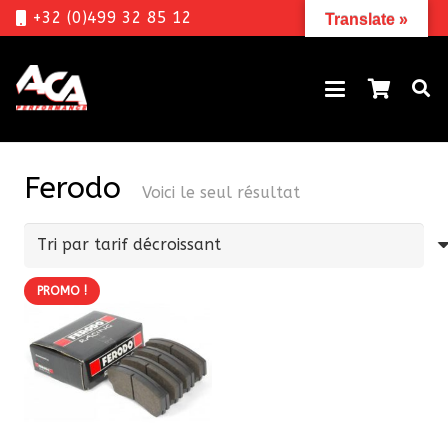
+32 (0)499 32 85 12
Translate »
Ferodo
Voici le seul résultat
PROMO !