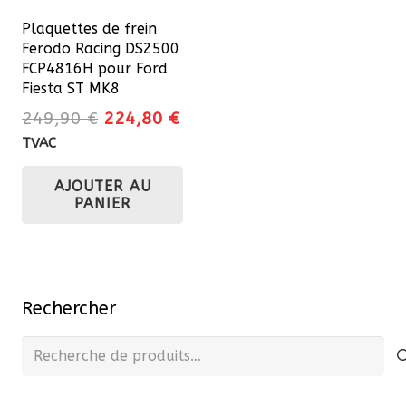
Plaquettes de frein
Ferodo Racing DS2500
FCP4816H pour Ford
Fiesta ST MK8
Le
Le
249,90
€
224,80
€
prix
prix
TVAC
initial
actuel
AJOUTER AU
était :
est :
PANIER
249,90 €.
224,80 €.
Rechercher
Recherche
pour :