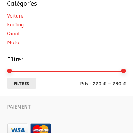
Catégories
Voiture
Karting
Quad
Moto
Filtrer
Pri
Pri
Prix :
220 €
—
230 €
FILTRER
mi
ma
PAIEMENT