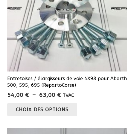
Entretoises / élargisseurs de voie 4X98 pour Abarth
500, 595, 695 (RepartoCorse)
Plage
54,00
€
–
63,00
€
TVAC
de
Ce
CHOIX DES OPTIONS
prix :
produit
54,00 €
a
à
plusieurs
63,00 €