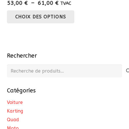
Plage
53,00
€
–
61,00
€
TVAC
de
Ce
CHOIX DES OPTIONS
prix :
produit
53,00 €
a
à
plusieurs
61,00 €
variations.
Les
Rechercher
options
peuvent
Recherche
être
pour :
choisies
Catégories
sur
la
Voiture
page
Karting
du
Quad
produit
Moto