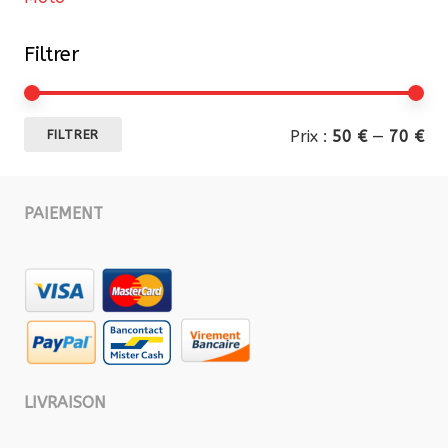
Filtrer
Pri
Pri
Prix :
50 €
—
70 €
FILTRER
mi
ma
PAIEMENT
LIVRAISON