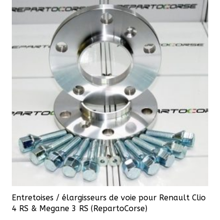
variations.
Les
options
peuvent
être
choisies
sur
la
page
du
produit
Entretoises / élargisseurs de voie pour Renault Clio
4 RS & Megane 3 RS (RepartoCorse)