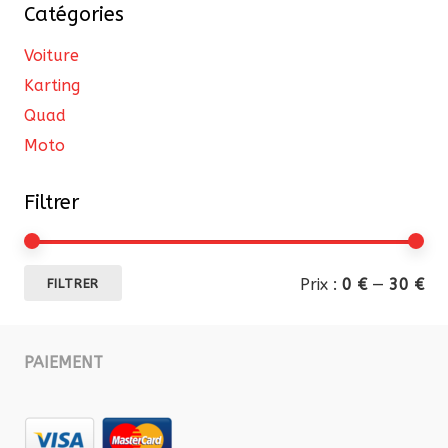
Catégories
sur
la
Voiture
page
Karting
du
Quad
produit
Moto
Filtrer
Pri
Pri
Prix :
0 €
—
30 €
FILTRER
mi
ma
PAIEMENT