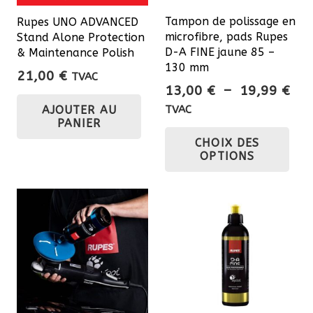
Tampon de polissage en
Rupes UNO ADVANCED
microfibre, pads Rupes
Stand Alone Protection
D-A FINE jaune 85 –
& Maintenance Polish
130 mm
21,00
€
TVAC
Pla
13,00
€
–
19,99
€
de
AJOUTER AU
TVAC
PANIER
prix
Ce
CHOIX DES
13,
pro
OPTIONS
à
a
19,
plu
var
Les
opt
pe
êtr
cho