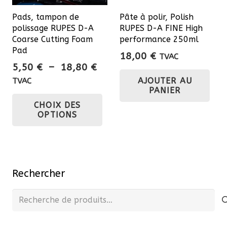
sur
Pads, tampon de
Pâte à polir, Polish
la
polissage RUPES D-A
RUPES D-A FINE High
pa
Coarse Cutting Foam
performance 250ml
du
Pad
18,00
€
TVAC
pro
Plage
5,50
€
–
18,80
€
de
AJOUTER AU
TVAC
PANIER
prix :
Ce
CHOIX DES
5,50 €
produit
OPTIONS
à
a
18,80 €
plusieurs
variations.
Les
Rechercher
options
peuvent
Recherche
être
pour :
choisies