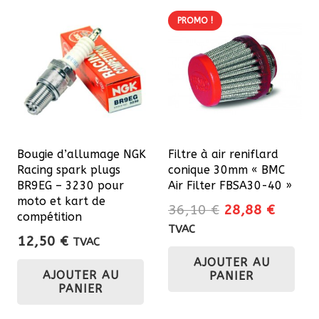
PROMO !
Bougie d’allumage NGK
Filtre à air reniflard
Racing spark plugs
conique 30mm « BMC
BR9EG – 3230 pour
Air Filter FBSA30-40 »
moto et kart de
Le
Le
36,10
€
28,88
€
compétition
prix
prix
TVAC
12,50
€
TVAC
initial
actuel
AJOUTER AU
était :
est :
AJOUTER AU
PANIER
36,10 €.
28,88 
PANIER