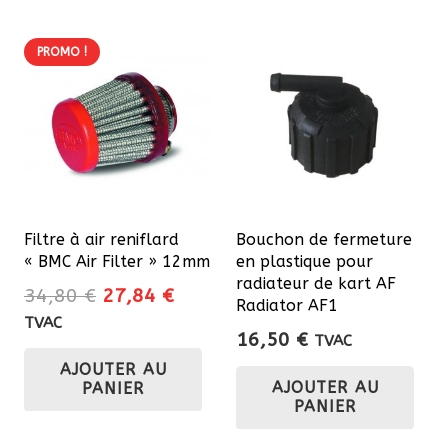
PROMO !
Filtre à air reniflard
Bouchon de fermeture
« BMC Air Filter » 12mm
en plastique pour
radiateur de kart AF
Le
Le
34,80
€
27,84
€
Radiator AF1
prix
prix
TVAC
16,50
€
TVAC
initial
actuel
AJOUTER AU
était :
est :
AJOUTER AU
PANIER
34,80 €.
27,84 €.
PANIER