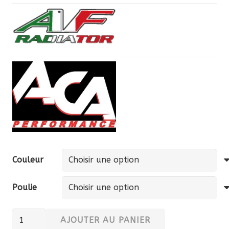
Couleur
Poulie
quantité
AJOUTER AU PANIER