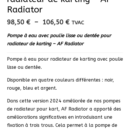
Radiator
Plage
98,50
€
–
106,50
€
TVAC
de
Pompe à eau avec poulie lisse ou dentée pour
prix :
radiateur de karting – AF Radiator
98,50 €
à
Pompe à eau pour radiateur de karting avec poulie
106,50 €
lisse ou dentée.
Disponible en quatre couleurs différentes : noir,
rouge, bleu et argent.
Dans cette version 2024 améliorée de nos pompes
de radiateur pour kart, AF Radiator a apporté des
améliorations significatives en introduisant une
fixation à trois trous. Cela permet à la pompe de