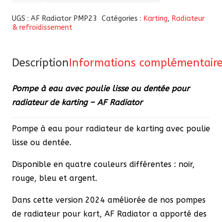
de
Pompe
UGS :
AF Radiator PMP23
Catégories :
Karting
,
Radiateur
& refroidissement
à
eau
avec
Description
Informations complémentair
poulie
lisse
Pompe à eau avec poulie lisse ou dentée pour
ou
radiateur de karting – AF Radiator
dentée
pour
Pompe à eau pour radiateur de karting avec poulie
radiateur
lisse ou dentée.
de
Disponible en quatre couleurs différentes : noir,
karting
rouge, bleu et argent.
-
AF
Dans cette version 2024 améliorée de nos pompes
Radiator
de radiateur pour kart, AF Radiator a apporté des