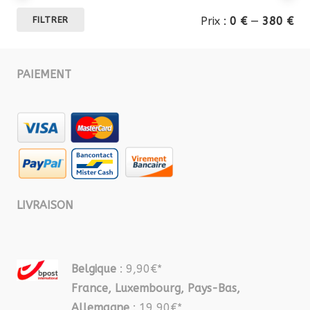
Pri
Pri
Prix :
0 €
—
380 €
FILTRER
mi
ma
PAIEMENT
LIVRAISON
Belgique
: 9,90€*
France, Luxembourg, Pays-Bas,
Allemagne
: 19,90€*