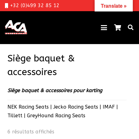
+32 (0)499 32 85 12
Translate »
Siège baquet &
accessoires
Siège baquet & accessoires pour karting
NEK Racing Seats | Jecko Racing Seats | IMAF |
Tillett | GreyHound Racing Seats
Trié
6 résultats affichés