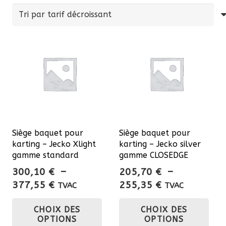
par
prix
décroissant
Siège baquet pour
Siège baquet pour
karting – Jecko Xlight
karting – Jecko silver
gamme standard
gamme CLOSEDGE
300,10
€
–
205,70
€
–
Plage
Plage
377,55
€
255,35
€
TVAC
TVAC
de
de
Ce
Ce
CHOIX DES
CHOIX DES
prix :
prix :
produit
pro
OPTIONS
OPTIONS
300,10 €
205,70 €