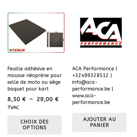
à
plusieurs
var
239,50 €
variations.
Les
Les
opt
options
pe
peuvent
êtr
être
cho
choisies
sur
sur
la
Feuille adhésive en
ACA Performance |
la
pa
mousse néoprène pour
+32499328512 |
page
du
selle de moto ou siège
info@aca-
du
baquet pour kart
performance.be |
pro
www.aca-
produit
Plage
8,50
€
–
29,00
€
performance.be
de
TVAC
prix :
Ce
AJOUTER AU
CHOIX DES
8,50 €
produit
PANIER
OPTIONS
à
a