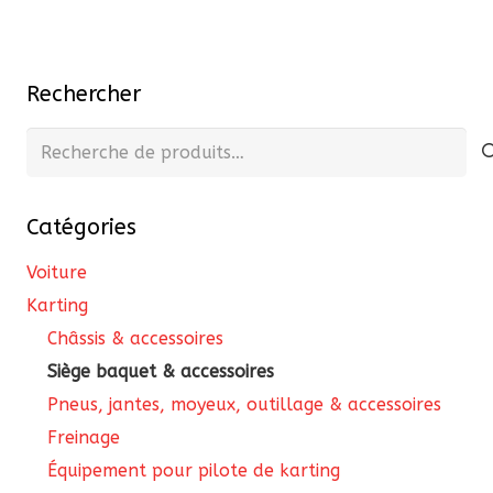
29,00 €
plusieurs
variations.
Les
Rechercher
options
peuvent
Recherche
être
pour :
choisies
Catégories
sur
la
Voiture
page
Karting
du
Châssis & accessoires
produit
Siège baquet & accessoires
Pneus, jantes, moyeux, outillage & accessoires
Freinage
Équipement pour pilote de karting