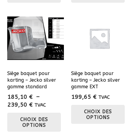
a
a
à
à
plusieurs
plu
377,55 €
255,35 €
variations.
var
Les
Les
options
opt
peuvent
pe
être
êtr
choisies
cho
sur
sur
Siège baquet pour
Siège baquet pour
la
la
karting – Jecko silver
karting – Jecko silver
page
pa
gamme standard
gamme EXT
du
du
185,10
€
–
199,65
€
TVAC
produit
pro
Plage
239,50
€
Ce
TVAC
CHOIX DES
de
Ce
pro
OPTIONS
CHOIX DES
prix :
produit
a
OPTIONS
185,10 €
a
plu