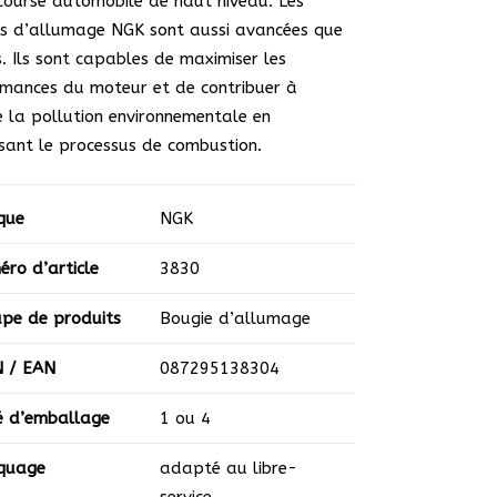
course automobile de haut niveau. Les
s d’allumage NGK sont aussi avancées que
s. Ils sont capables de maximiser les
mances du moteur et de contribuer à
e la pollution environnementale en
sant le processus de combustion.
que
NGK
ro d’article
3830
pe de produits
Bougie d’allumage
N / EAN
­087295138304
é d’emballage
1 ou 4
quage
adapté au libre-
service