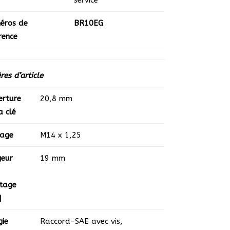
éros de
­BR10EG
rence
ères d’article
erture
20,8 mm
a clé
tage
M14 x 1,25
geur
19 mm
etage
]
gie
Raccord-SAE avec vis
,