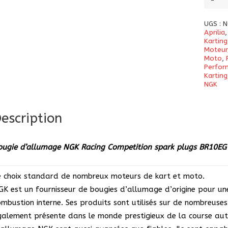
de
Bougi
UGS :
N
d’all
Aprilia
Karting
NGK
Moteur
Moto
,
Racing
Perfor
Compet
Karting
NGK
spark
plugs
BR10E
escription
–
3830
ougie d’allumage NGK Racing Competition spark plugs BR10EG
e choix standard de nombreux moteurs de kart et moto.
GK est un fournisseur de bougies d’allumage d’origine pour u
ombustion interne. Ses produits sont utilisés sur de nombreus
galement présente dans le monde prestigieux de la course aut