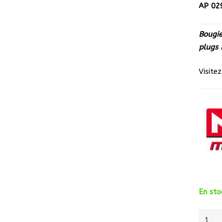
AP 02
Bougie
plugs
Visite
En sto
quanti