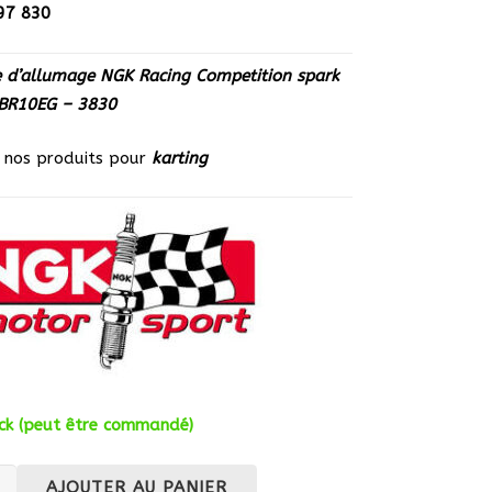
97 830
 d’allumage NGK Racing Competition spark
 BR10EG – 3830
z nos produits pour
karting
ck (peut être commandé)
té
AJOUTER AU PANIER