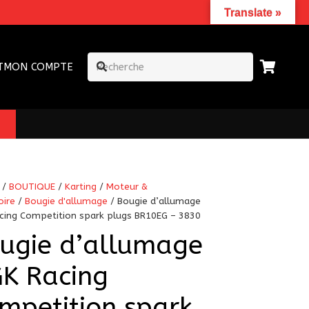
Translate »
T
MON COMPTE
/
BOUTIQUE
/
Karting
/
Moteur &
oire
/
Bougie d'allumage
/ Bougie d’allumage
cing Competition spark plugs BR10EG – 3830
ugie d’allumage
K Racing
mpetition spark