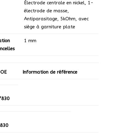
Électrode centrale en nickel
,
1-
électrode de masse
,
Antiparasitage, 5kOhm
,
avec
siège à garniture plate
ation
1 mm
incelles
 OE
Information de référence
7830
 830