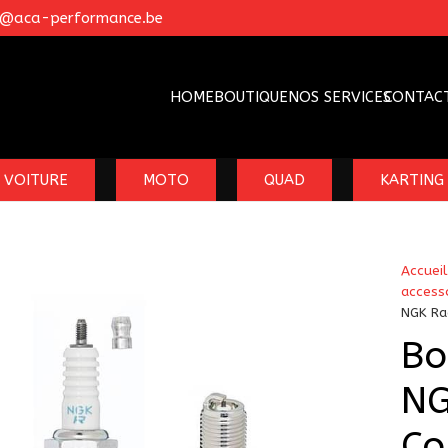
o@aca-performance.be
HOME
BOUTIQUE
NOS SERVICES
CONTAC
VOITURE
MOTO
QUAD
KARTING
Accueil
access
NGK Ra
Bo
NG
Co