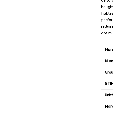
de la 
bougie
fiable
perfor
réduir
optimi
Mar
Numé
Grou
GTI
Unit
Mar