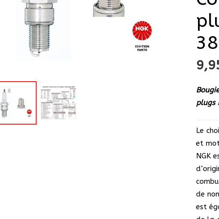
pl
38
9,
Bougie
plugs
Le cho
et mot
NGK es
d’orig
combus
de no
est ég