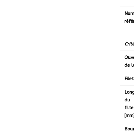
Num
réfé
Crit
Ouv
de l
File
Lon
du
filt
[mm
Bou