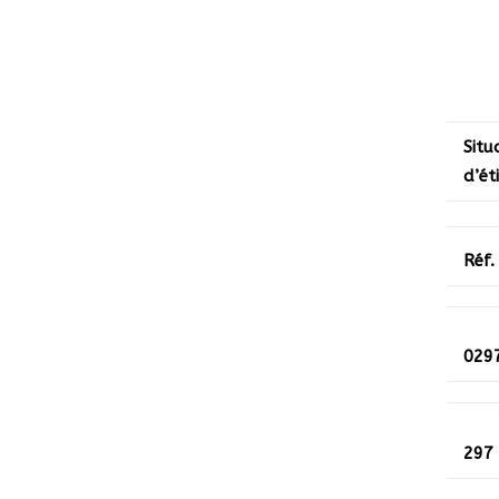
Situ
d’ét
Réf.
029
297