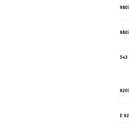
980
980
543
920
E 9