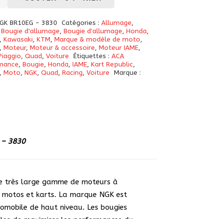
e
GK BR10EG - 3830
Catégories :
Allumage
,
umage
,
Bougie d'allumage
,
Bougie d'allumage
,
Honda
,
,
Kawasaki
,
KTM
,
Marque & modèle de moto
,
,
Moteur
,
Moteur & accessoire
,
Moteur IAME
,
Piaggio
,
Quad
,
Voiture
Étiquettes :
ACA
mance
,
Bougie
,
Honda
,
IAME
,
Kart Republic
,
ition
,
Moto
,
NGK
,
Quad
,
Racing
,
Voiture
Marque :
G
 – 3830
ne très large gamme de moteurs à
es motos et karts. La marque NGK est
omobile de haut niveau. Les bougies