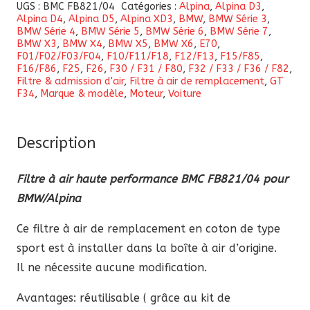
Filtre
UGS :
BMC FB821/04
Catégories :
Alpina
,
Alpina D3
,
Alpina D4
,
Alpina D5
,
Alpina XD3
,
BMW
,
BMW Série 3
,
à
BMW Série 4
,
BMW Série 5
,
BMW Série 6
,
BMW Série 7
,
air
BMW X3
,
BMW X4
,
BMW X5
,
BMW X6
,
E70
,
F01/F02/F03/F04
,
F10/F11/F18
,
F12/F13
,
F15/F85
,
haute
F16/F86
,
F25
,
F26
,
F30 / F31 / F80
,
F32 / F33 / F36 / F82
,
performance
Filtre & admission d'air
,
Filtre à air de remplacement
,
GT
F34
,
Marque & modèle
,
Moteur
,
Voiture
BMC
FB821/04
pour
Description
BMW/Alpina
Filtre à air haute performance BMC FB821/04 pour
BMW/Alpina
Ce filtre à air de remplacement en coton de type
sport est à installer dans la boîte à air d’origine.
Il ne nécessite aucune modification.
Avantages: réutilisable ( grâce au kit de