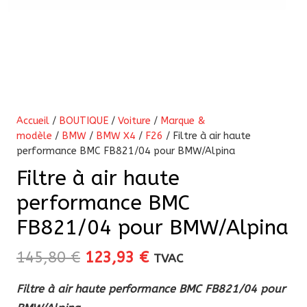
Accueil
/
BOUTIQUE
/
Voiture
/
Marque &
modèle
/
BMW
/
BMW X4
/
F26
/ Filtre à air haute
performance BMC FB821/04 pour BMW/Alpina
Filtre à air haute
performance BMC
FB821/04 pour BMW/Alpina
Le
Le
145,80
€
123,93
€
TVAC
prix
prix
Filtre à air haute performance BMC FB821/04 pour
initial
actuel