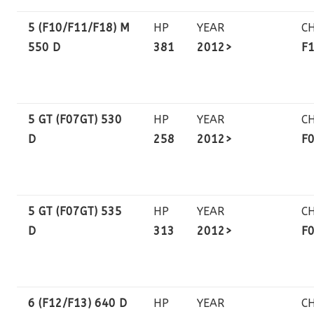
5 (F10/F11/F18) M
HP
YEAR
C
550 D
381
2012>
F
5 GT (F07GT) 530
HP
YEAR
C
D
258
2012>
F
5 GT (F07GT) 535
HP
YEAR
C
D
313
2012>
F
6 (F12/F13) 640 D
HP
YEAR
C