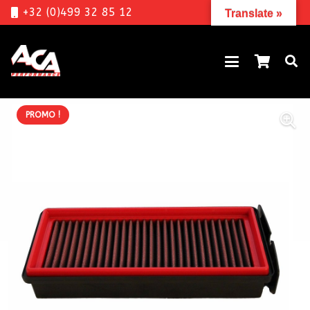
+32 (0)499 32 85 12
Translate »
PROMO !