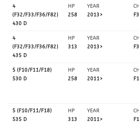
4
HP
YEAR
C
(F32/F33/F36/F82)
258
2013>
F
430 D
4
HP
YEAR
C
(F32/F33/F36/F82)
313
2013>
F
435 D
5 (F10/F11/F18)
HP
YEAR
C
530 D
258
2011>
F
5 (F10/F11/F18)
HP
YEAR
C
535 D
313
2011>
F