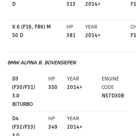
D
313
2014>
F
X 6 (F16, F86) M
HP
YEAR
C
50 D
381
2014>
F
BMW ALPINA B. BOVENSIEPEN
D3
HP
YEAR
ENGINE
(F30/F31)
350
2014>
CODE
3.0
N57D30B
BITURBO
D4
HP
YEAR
(F32/F33)
349
2014>
3.0