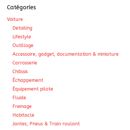
sur
Catégories
la
pa
Voiture
du
Detailing
pro
Lifestyle
Outillage
Accessoire, gadget, documentation & miniature
Carrosserie
Châssis
Échappement
Équipement pilote
Fluide
Freinage
Habitacle
Jantes, Pneus & Train roulant