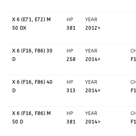
X 6 (E71, E72) M
HP
YEAR
50 DX
381
2012>
X 6 (F16, F86) 30
HP
YEAR
C
D
258
2014>
F
X 6 (F16, F86) 40
HP
YEAR
C
D
313
2014>
F
X 6 (F16, F86) M
HP
YEAR
C
50 D
381
2014>
F