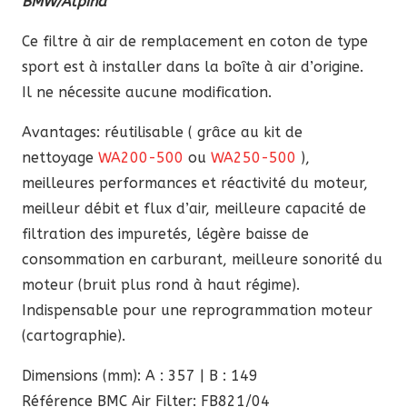
BMW/Alpina
était :
est :
145,80 €.
123,93 €.
Ce filtre à air de remplacement en coton de type
sport est à installer dans la boîte à air d’origine.
Il ne nécessite aucune modification.
Avantages: réutilisable ( grâce au kit de
nettoyage
WA200-500
ou
WA250-500
),
meilleures performances et réactivité du moteur,
meilleur débit et flux d’air, meilleure capacité de
filtration des impuretés, légère baisse de
consommation en carburant, meilleure sonorité du
moteur (bruit plus rond à haut régime).
Indispensable pour une reprogrammation moteur
(cartographie).
Dimensions (mm): A : 357 | B : 149
Référence BMC Air Filter: FB821/04