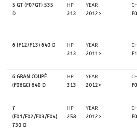
5 GT (F07GT) 535
HP
YEAR
C
D
313
2012>
F
6 (F12/F13) 640 D
HP
YEAR
C
313
2011>
F
6 GRAN COUPÈ
HP
YEAR
C
(F06GC) 640 D
313
2012>
F
7
HP
YEAR
C
(F01/F02/F03/F04)
258
2012>
F
730 D