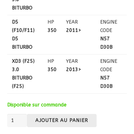
BITURBO
D5
HP
YEAR
ENGINE
(F10/F11)
350
2011>
CODE
D5
N57
BITURBO
D30B
XD3 (F25)
HP
YEAR
ENGINE
3.0
350
2013>
CODE
BITURBO
N57
(F25)
D30B
Disponible sur commande
quantité
AJOUTER AU PANIER
de