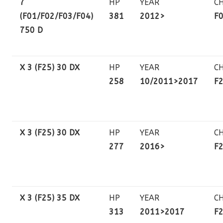
7
HP
YEAR
C
(F01/F02/F03/F04)
381
2012>
F
750 D
X 3 (F25) 30 DX
HP
YEAR
C
258
10/2011>2017
F
X 3 (F25) 30 DX
HP
YEAR
C
277
2016>
F
X 3 (F25) 35 DX
HP
YEAR
C
313
2011>2017
F