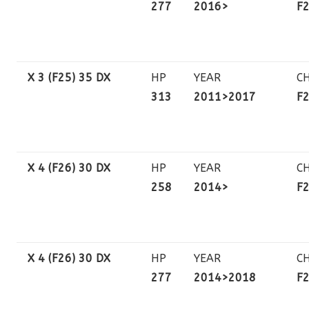
277
2016>
F
X 3 (F25) 35 DX
HP
YEAR
C
313
2011>2017
F
X 4 (F26) 30 DX
HP
YEAR
C
258
2014>
F
X 4 (F26) 30 DX
HP
YEAR
C
277
2014>2018
F