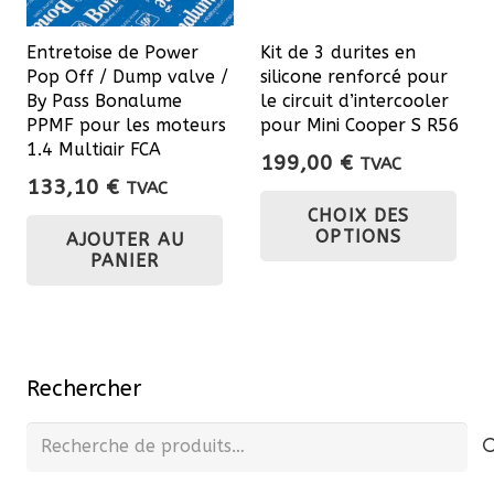
choisies
sur
Entretoise de Power
Kit de 3 durites en
la
Pop Off / Dump valve /
silicone renforcé pour
page
By Pass Bonalume
le circuit d’intercooler
du
PPMF pour les moteurs
pour Mini Cooper S R56
1.4 Multiair FCA
produit
199,00
€
TVAC
133,10
€
TVAC
Ce
CHOIX DES
pro
OPTIONS
AJOUTER AU
a
PANIER
plu
var
Les
opt
Rechercher
pe
Recherche
êtr
pour :
cho