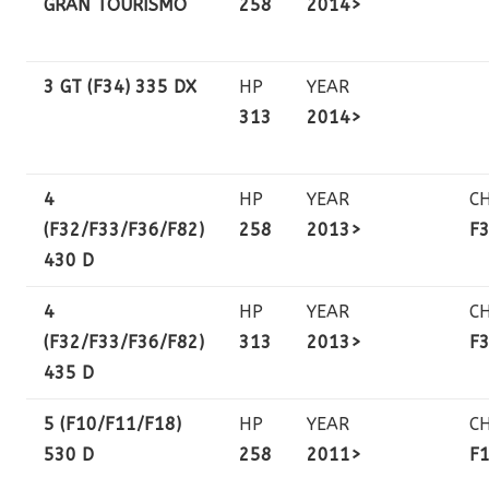
GRAN TOURISMO
258
2014>
3 GT (F34) 335 DX
HP
YEAR
313
2014>
4
HP
YEAR
C
(F32/F33/F36/F82)
258
2013>
F
430 D
4
HP
YEAR
C
(F32/F33/F36/F82)
313
2013>
F
435 D
5 (F10/F11/F18)
HP
YEAR
C
530 D
258
2011>
F