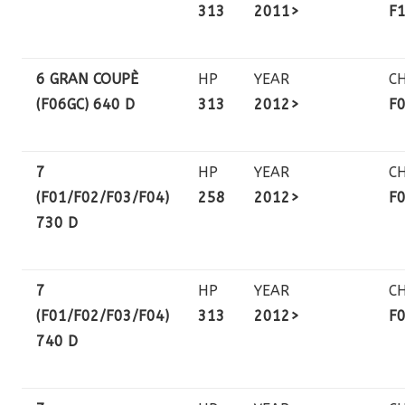
313
2011>
F
6 GRAN COUPÈ
HP
YEAR
C
(F06GC) 640 D
313
2012>
F
7
HP
YEAR
C
(F01/F02/F03/F04)
258
2012>
F
730 D
7
HP
YEAR
C
(F01/F02/F03/F04)
313
2012>
F
740 D