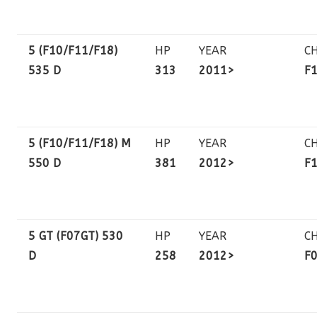
5 (F10/F11/F18)
HP
YEAR
C
535 D
313
2011>
F
5 (F10/F11/F18) M
HP
YEAR
C
550 D
381
2012>
F
5 GT (F07GT) 530
HP
YEAR
C
D
258
2012>
F