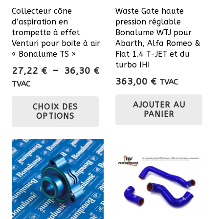
Collecteur cône
Waste Gate haute
d’aspiration en
pression réglable
trompette à effet
Bonalume WTJ pour
Venturi pour boite à air
Abarth, Alfa Romeo &
« Bonalume TS »
Fiat 1.4 T-JET et du
turbo IHI
Plage
27,22
€
–
36,30
€
363,00
€
de
TVAC
TVAC
prix :
Ce
AJOUTER AU
CHOIX DES
27,22 €
produit
PANIER
OPTIONS
à
a
36,30 €
plusieurs
variations.
Les
options
peuvent
être