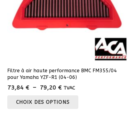
Filtre à air haute performance BMC FM355/04
pour Yamaha YZF-R1 (04-06)
Plage
73,84
€
–
79,20
€
TVAC
de
Ce
CHOIX DES OPTIONS
prix :
produit
73,84 €
a
à
plusieurs
79,20 €
variations.