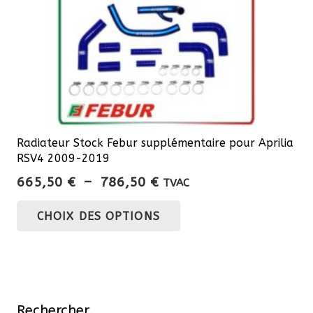
la
page
du
produit
Radiateur Stock Febur supplémentaire pour Aprilia
RSV4 2009-2019
Plage
665,50
€
–
786,50
€
TVAC
de
Ce
CHOIX DES OPTIONS
prix :
produit
665,50 €
a
à
plusieurs
786,50 €
variations.
Les
Rechercher