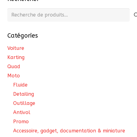
options
peuvent
Recherche
être
pour :
choisies
Catégories
sur
la
Voiture
page
Karting
du
Quad
produit
Moto
Fluide
Detailing
Outillage
Antivol
Promo
Accessoire, gadget, documentation & miniature