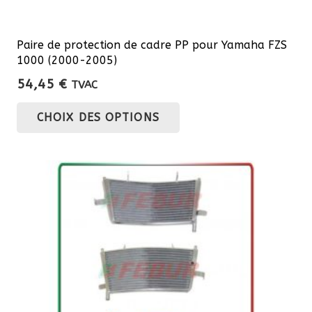
Paire de protection de cadre PP pour Yamaha FZS
1000 (2000-2005)
54,45
€
TVAC
Ce
CHOIX DES OPTIONS
produit
a
plusieurs
variations.
Les
options
peuvent
être
choisies
sur