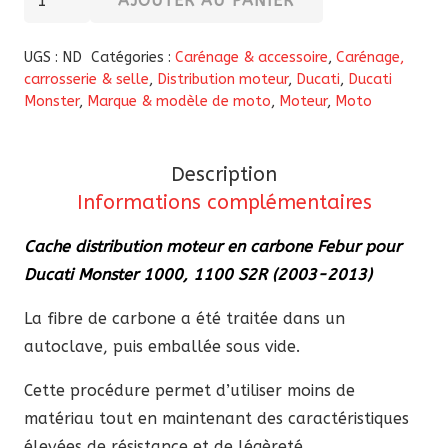
AJOUTER AU PANIER
de
Cache
UGS :
ND
Catégories :
Carénage & accessoire
,
Carénage,
distribution
carrosserie & selle
,
Distribution moteur
,
Ducati
,
Ducati
Monster
,
Marque & modèle de moto
,
Moteur
,
Moto
en
carbone
Febur
Description
pour
Informations complémentaires
Ducati
Monster
Cache distribution moteur en carbone Febur pour
1000,
Ducati Monster 1000, 1100 S2R (2003-2013)
1100
La fibre de carbone a été traitée dans un
S2R
autoclave, puis emballée sous vide.
(2003-
2013)
Cette procédure permet d’utiliser moins de
matériau tout en maintenant des caractéristiques
élevées de résistance et de légèreté.