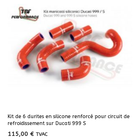
Les
options
peuvent
être
choisies
sur
la
page
du
produit
Kit de 6 durites en silicone renforcé pour circuit de
refroidissement sur Ducati 999 S
115,00
€
TVAC