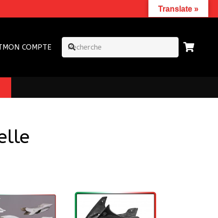
Translate »
T
MON COMPTE
elle