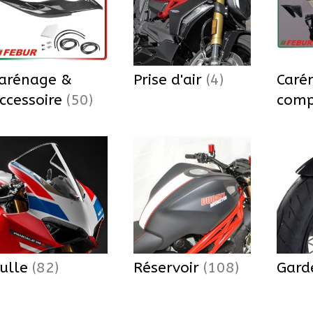
arénage &
Prise d'air
(4)
Caré
ccessoire
(50)
com
ulle
(82)
Réservoir
(108)
Gard