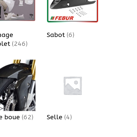
nage
Sabot
(6)
plet
(246)
e boue
(62)
Selle
(4)