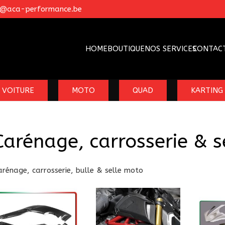
o@aca-performance.be
HOME
BOUTIQUE
NOS SERVICES
CONTAC
VOITURE
MOTO
QUAD
KARTING
Carénage, carrosserie & s
arénage, carrosserie, bulle & selle moto