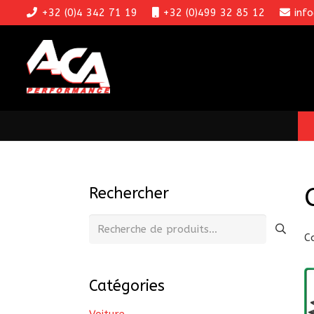
+32 (0)4 342 71 19
+32 (0)499 32 85 12
inf
Rechercher
Recherche
C
pour :
Catégories