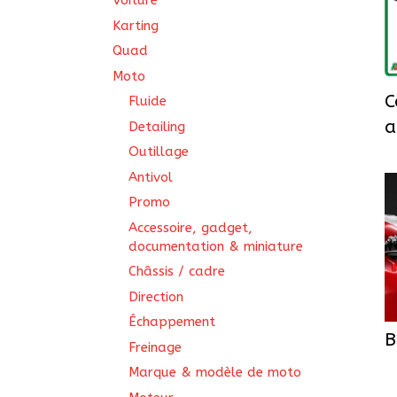
Voiture
Karting
Quad
Moto
C
Fluide
a
Detailing
Outillage
Antivol
Promo
Accessoire, gadget,
documentation & miniature
Châssis / cadre
Direction
Échappement
B
Freinage
Marque & modèle de moto