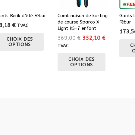
ants Berik d’été Fébur
Combinaison de karting
Gants b
de course Sparco X-
Fébur
8,18
€
TVAC
Light KS-7 enfant
173,
Ce
Le
Le
369,00
€
332,10
€
CHOIX DES
produit
OPTIONS
prix
prix
C
TVAC
a
initial
actuel
Ce
plusieurs
CHOIX DES
était :
est :
produit
variations.
OPTIONS
369,00 €.
332,10 €.
a
Les
plusieurs
options
variations.
peuvent
Les
être
options
choisies
peuvent
sur
être
la
choisies
page
sur
du