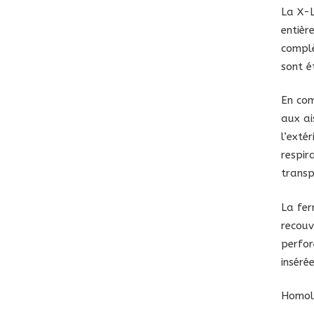
La X-
entièr
complè
sont é
En com
aux ai
l’exté
respir
transp
La fer
recouv
perfor
insérée
Homol