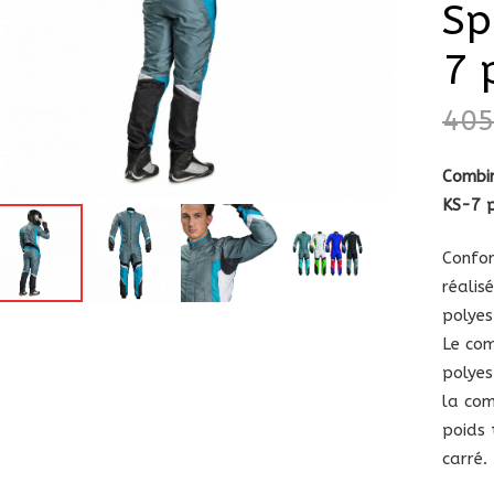
Sp
7 
40
Combin
KS-7 
Confor
réalis
polyes
Le com
polyes
la com
poids 
carré.