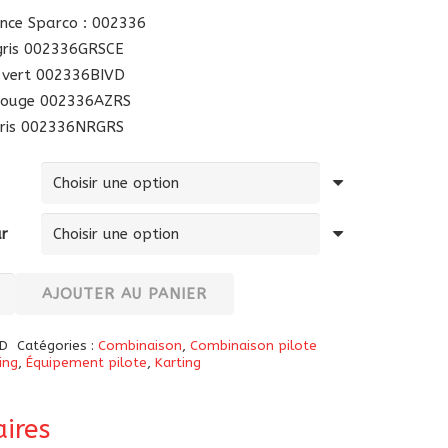
nce Sparco : 002336
gris 002336GRSCE
-vert 002336BIVD
rouge 002336AZRS
gris 002336NRGRS
ur
té
AJOUTER AU PANIER
naison
D
Catégories :
Combinaison
,
Combinaison pilote
ing
,
Équipement pilote
,
Karting
g
ires