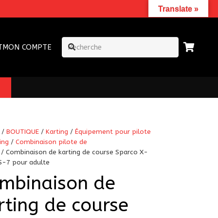
Translate »
T
MON COMPTE
/
BOUTIQUE
/
Karting
/
Équipement pour pilote
ing
/
Combinaison pilote de
/ Combinaison de karting de course Sparco X-
KS-7 pour adulte
mbinaison de
rting de course