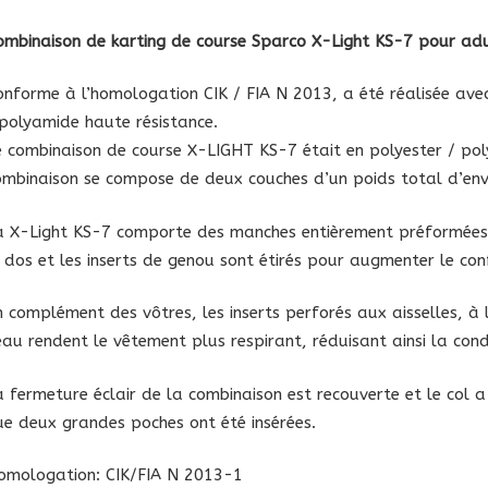
Sparc
ombinaison de karting de course Sparco X-Light KS-7 pour ad
X-
Light
onforme à l’homologation CIK / FIA N 2013, a été réalisée avec
KS-
 polyamide haute résistance.
7
e combinaison de course X-LIGHT KS-7 était en polyester / po
pour
ombinaison se compose de deux couches d’un poids total d’en
adult
a X-Light KS-7 comporte des manches entièrement préformées
e dos et les inserts de genou sont étirés pour augmenter le con
n complément des vôtres, les inserts perforés aux aisselles, à l
eau rendent le vêtement plus respirant, réduisant ainsi la cond
a fermeture éclair de la combinaison est recouverte et le col a 
ue deux grandes poches ont été insérées.
omologation: CIK/FIA N 2013-1