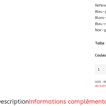
Référe
Bleu-
Blanc
Bleu-
Noir-
Taille
Coule
quanti
de
Combi
UGS :
N
de
de kart
kartin
de
escription
Informations complémenta
course