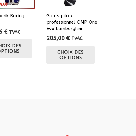
erik Racing
Gants pilote
professionnel OMP One
Evo Lamborghini
56
€
TVAC
205,00
€
TVAC
Ce
HOIX DES
Ce
produit
OPTIONS
CHOIX DES
produit
a
OPTIONS
a
plusieurs
plusieurs
variations.
variations.
Les
Les
options
options
peuvent
peuvent
être
être
choisies
choisies
sur
sur
la
la
page