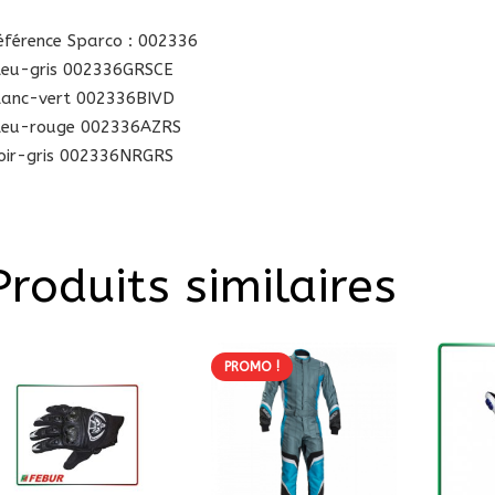
éférence Sparco : 002336
leu-gris 002336GRSCE
lanc-vert 002336BIVD
leu-rouge 002336AZRS
oir-gris 002336NRGRS
Produits similaires
PROMO !