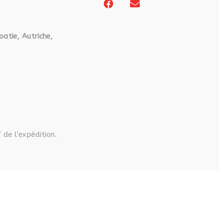
page
du
du
produit
produit
oatie, Autriche,
 de l’expédition.