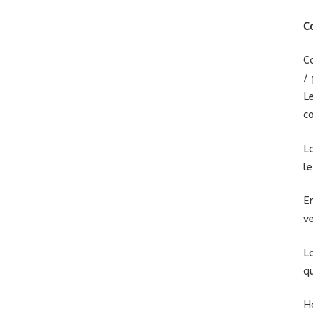
C
C
/
L
c
L
l
E
v
L
q
H