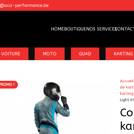
o@aca-performance.be
HOME
BOUTIQUE
NOS SERVICES
CONTAC
VOITURE
MOTO
QUAD
KARTING
Accueil
PROMO !
de kart
karting
Light 
Co
ka