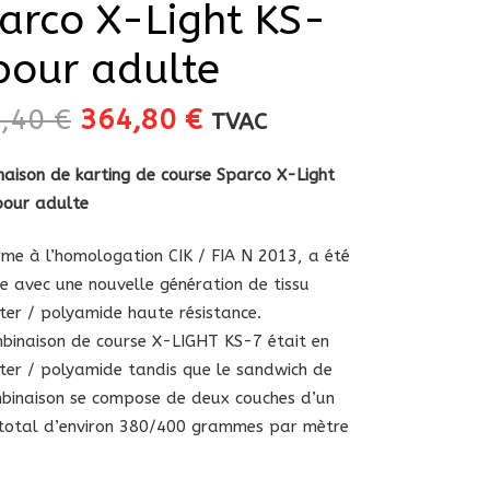
arco X-Light KS-
pour adulte
Le
Le
5,40
€
364,80
€
TVAC
prix
prix
initial
actuel
aison de karting de course Sparco X-Light
était :
est :
pour adulte
405,40 €.
364,80 €.
me à l’homologation CIK / FIA N 2013, a été
ée avec une nouvelle génération de tissu
ter / polyamide haute résistance.
binaison de course X-LIGHT KS-7 était en
ter / polyamide tandis que le sandwich de
binaison se compose de deux couches d’un
total d’environ 380/400 grammes par mètre