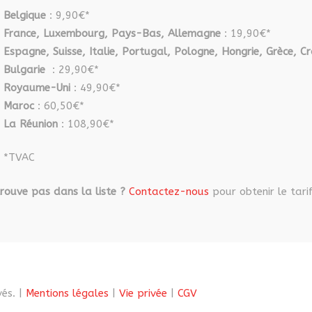
la
Belgique
: 9,90€*
produit
page
France, Luxembourg, Pays-Bas, Allemagne
: 19,90€*
du
Espagne, Suisse, Italie, Portugal, Pologne, Hongrie, Grèce, Cr
produit
Bulgarie
: 29,90€*
Royaume-Uni
: 49,90€*
Maroc
: 60,50€*
La Réunion
: 108,90€*
*TVAC
rouve pas dans la liste ?
Contactez-nous
pour obtenir le tarif
és. |
Mentions légales
|
Vie privée
|
CGV