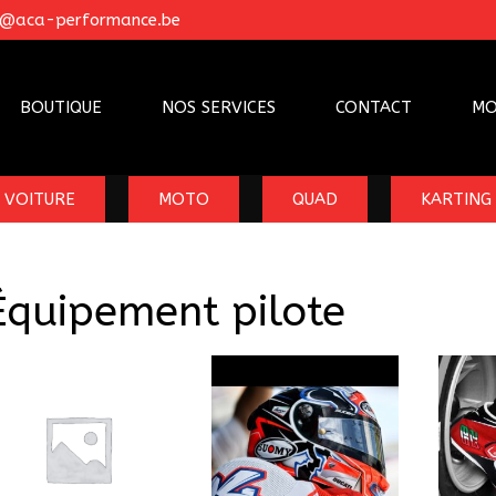
o@aca-performance.be
BOUTIQUE
NOS SERVICES
CONTACT
MO
VOITURE
MOTO
QUAD
KARTING
Équipement pilote