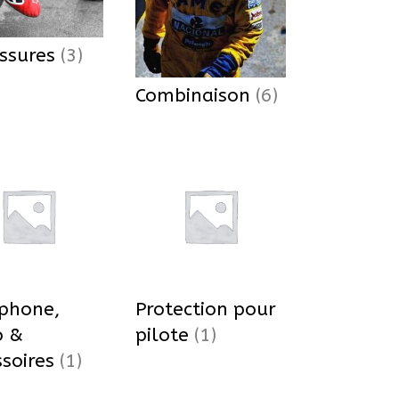
ssures
(3)
Combinaison
(6)
rphone,
Protection pour
o &
pilote
(1)
ssoires
(1)