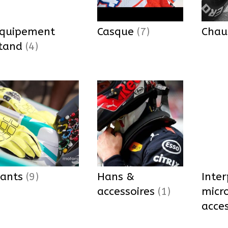
quipement
Casque
(7)
Chau
tand
(4)
ants
(9)
Hans &
Inte
accessoires
(1)
micr
acce