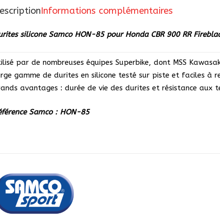
85
escription
Informations complémentaires
pour
Honda
urites silicone Samco HON-85 pour Honda CBR 900 RR Firebl
CBR
900
tilisé par de nombreuses équipes Superbike, dont MSS Kawas
RR
arge gamme de durites en silicone testé sur piste et faciles à 
Fireblade
rands avantages : durée de vie des durites et résistance aux t
RRW
1998-
éférence Samco : HON-85
1999