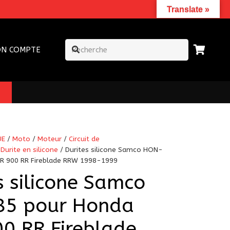
Translate »
N COMPTE
UE
/
Moto
/
Moteur
/
Circuit de
/
Durite en silicone
/ Durites silicone Samco HON-
R 900 RR Fireblade RRW 1998-1999
s silicone Samco
5 pour Honda
0 RR Fireblade