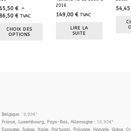
2016
65,50
€
–
54,4
149,00
€
Plage
86,50
€
TVAC
TVAC
C
de
Ce
LIRE LA
CHOIX DES
prix :
produit
SUITE
OPTIONS
665,50 €
a
à
plusieurs
786,50 €
variations.
Les
options
peuvent
être
choisies
sur
la
Belgique
: 9,90€*
page
France, Luxembourg, Pays-Bas, Allemagne
du
: 19,90€*
Espagne, Suisse, Italie, Portugal, Pologne, Hongrie, Grèce, Cr
produit