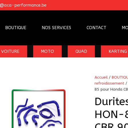
o@aca-performance.be
BOUTIQUE
NOS SERVICES
CONTACT
MO
VOITURE
MOTO
QUAD
KARTING
Accueil
/
BOUTIQ
refroidissement
85 pour Honda CB
Durite
HON-8
CBR 90