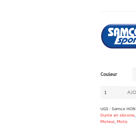
Couleur
quantité
AJ
de
Durites
UGS :
Samco HON
silicone
Durite en silicone
Samco
Moteur
,
Moto
HON-