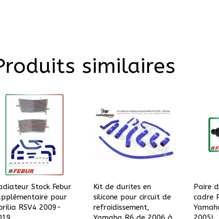
Produits similaires
adiateur Stock Febur
Kit de durites en
Paire d
upplémentaire pour
silicone pour circuit de
cadre 
prilia RSV4 2009-
refroidissement,
Yamaha
019
Yamaha R6 de 2006 à
2005)