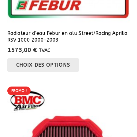
Radiateur d’eau Febur en alu Street/Racing Aprilia
RSV 1000 2000-2003
1573,00
€
TVAC
Ce
CHOIX DES OPTIONS
produit
a
plusieurs
PROMO !
variations.
Les
options
peuvent
être
choisies