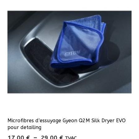
Les
options
peuvent
être
choisies
sur
la
page
du
produit
Microfibres d’essuyage Gyeon Q2M Silk Dryer EVO
pour detailing
Plage
17,00
€
–
29,00
€
TVAC