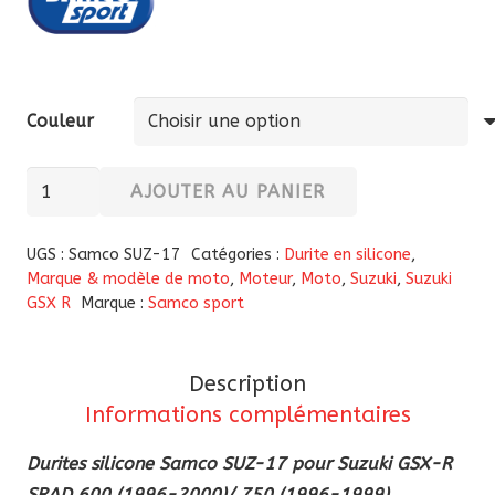
Couleur
quantité
AJOUTER AU PANIER
de
Durites
UGS :
Samco SUZ-17
Catégories :
Durite en silicone
,
silicone
Marque & modèle de moto
,
Moteur
,
Moto
,
Suzuki
,
Suzuki
GSX R
Marque :
Samco sport
Samco
SUZ-
17
Description
pour
Informations complémentaires
Suzuki
GSX-
Durites silicone Samco SUZ-17 pour Suzuki GSX-R
R
SRAD 600 (1996-2000)/ 750 (1996-1999).