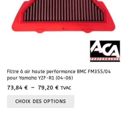
sur
la
page
du
produit
Filtre à air haute performance BMC FM355/04
pour Yamaha YZF-R1 (04-06)
Plage
73,84
€
–
79,20
€
TVAC
de
Ce
CHOIX DES OPTIONS
prix :
produit
73,84 €
a
à
plusieurs
79,20 €
variations.