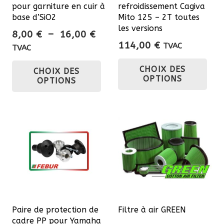
pour garniture en cuir à
refroidissement Cagiva
base d’SiO2
Mito 125 – 2T toutes
les versions
Plage
8,00
€
–
16,00
€
114,00
€
de
TVAC
TVAC
Ce
prix :
Ce
CHOIX DES
CHOIX DES
8,00 €
pro
produit
OPTIONS
OPTIONS
à
a
a
16,00 €
plu
plusieurs
var
variations.
Les
Les
opt
options
pe
peuvent
êtr
être
cho
choisies
sur
sur
Paire de protection de
Filtre à air GREEN
la
la
cadre PP pour Yamaha