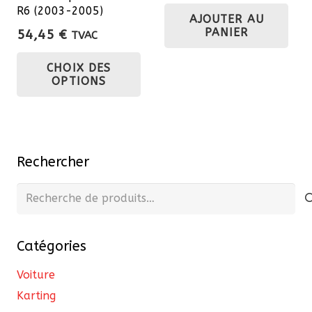
pa
page
R6 (2003-2005)
AJOUTER AU
du
du
PANIER
54,45
€
TVAC
pro
produit
Ce
CHOIX DES
produit
OPTIONS
a
plusieurs
variations.
Les
Rechercher
options
peuvent
Recherche
être
pour :
choisies
Catégories
sur
la
Voiture
page
Karting
du