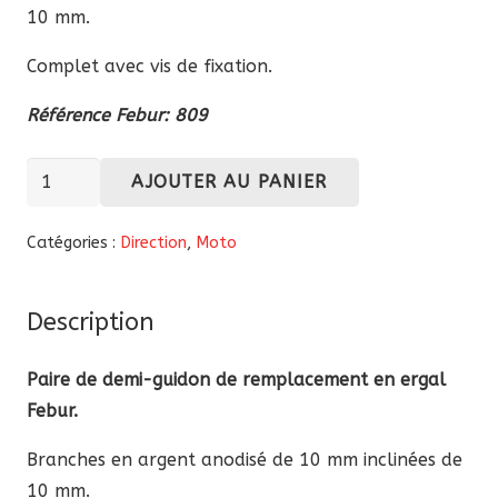
10 mm.
Complet avec vis de fixation.
Référence Febur: 809
quantité
AJOUTER AU PANIER
de
Paire
Catégories :
Direction
,
Moto
demi-
guidon
Description
de
rechange
Paire de demi-guidon de remplacement en ergal
ergal
Febur.
Febur
Branches en argent anodisé de 10 mm inclinées de
10 mm.