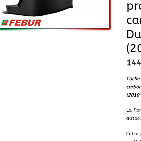
pr
ca
Du
(2
14
Cache 
carbon
(2010
La fib
autocl
Cette 