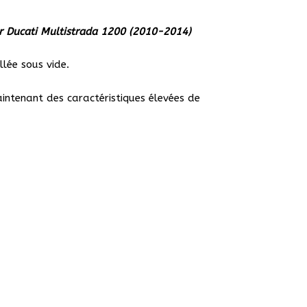
ne
r Ducati Multistrada 1200 (2010-2014)
lée sous vide.
trada
intenant des caractéristiques élevées de
-