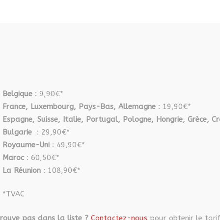
Les
options
peuvent
être
choisies
sur
la
page
Belgique
: 9,90€*
du
France, Luxembourg, Pays-Bas, Allemagne
: 19,90€*
produit
Espagne, Suisse, Italie, Portugal, Pologne, Hongrie, Grèce, Cr
Bulgarie
: 29,90€*
Royaume-Uni
: 49,90€*
Maroc
: 60,50€*
La Réunion
: 108,90€*
*TVAC
rouve pas dans la liste ?
Contactez-nous
pour obtenir le tarif