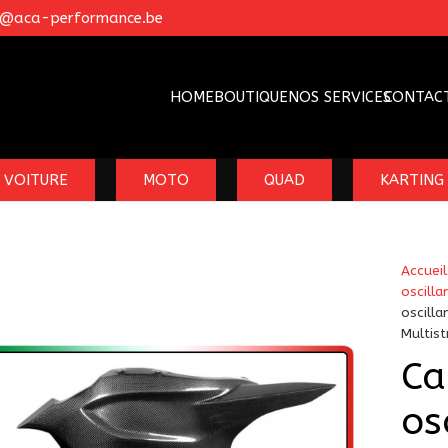
o@aca-performance.be
HOME
BOUTIQUE
NOS SERVICES
CONTAC
VOITURE
MOTO
QUAD
KARTING
Accueil
oscilla
oscill
Multis
Ca
os