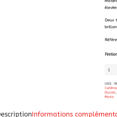
matéri
élevée
Deux t
brilla
Référe
Finitio
quanti
de
Cache
UGS :
N
bras-
Caréna
Ducati
oscilla
Moto
avec
protè
escription
Informations complémenta
chaîne