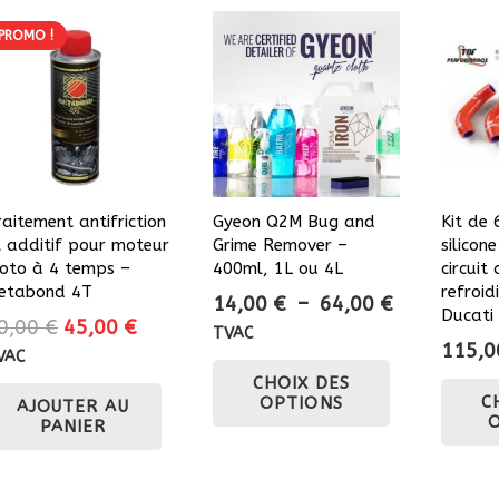
PROMO !
raitement antifriction
Gyeon Q2M Bug and
Kit de 
t additif pour moteur
Grime Remover –
silicon
oto à 4 temps –
400ml, 1L ou 4L
circuit
etabond 4T
refroid
Plage
14,00
€
–
64,00
€
Ducati
Le
Le
0,00
€
45,00
€
de
TVAC
115,
prix
prix
prix :
VAC
Ce
initial
actuel
CHOIX DES
14,00 €
produit
C
OPTIONS
AJOUTER AU
était :
est :
à
a
PANIER
50,00 €.
45,00 €.
64,00 €
plusieurs
variations.