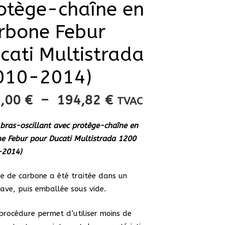
otège-chaîne en
rbone Febur
cati Multistrada
010-2014)
Plage
4,00
€
–
194,82
€
TVAC
de
prix :
bras-oscillant avec protège-chaîne en
144,00 €
e Febur pour Ducati Multistrada 1200
à
-2014)
194,82 €
re de carbone a été traitée dans un
ave, puis emballée sous vide.
procédure permet d’utiliser moins de