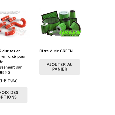
6 durites en
Filtre à air GREEN
e renforcé pour
 de
AJOUTER AU
issement sur
PANIER
 999 S
00
€
TVAC
Ce
HOIX DES
produit
OPTIONS
a
plusieurs
variations.