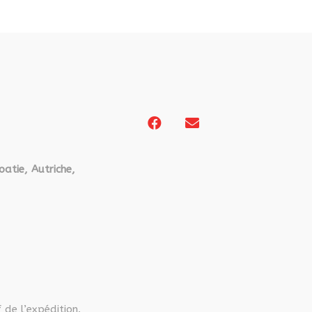
Les
options
peuvent
être
choisies
sur
la
page
du
oatie, Autriche,
produit
 de l’expédition.