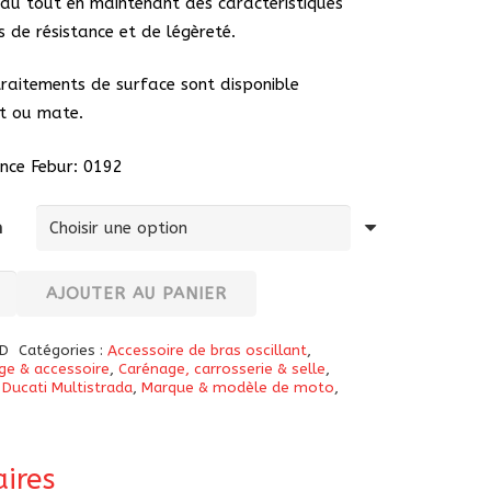
au tout en maintenant des caractéristiques
s de résistance et de légèreté.
raitements de surface sont disponible
nt ou mate.
nce Febur: 0192
n
té
AJOUTER AU PANIER
D
Catégories :
Accessoire de bras oscillant
,
ge & accessoire
,
Carénage, carrosserie & selle
,
,
Ducati Multistrada
,
Marque & modèle de moto
,
nt
ge-
ires