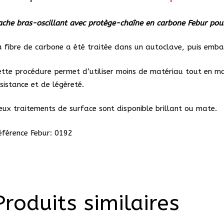
en
carbo
ache bras-oscillant avec protège-chaîne en carbone Febur pou
Febur
a fibre de carbone a été traitée dans un autoclave, puis embal
Ducati
Multis
ette procédure permet d’utiliser moins de matériau tout en ma
(2010
ésistance et de légèreté.
2014)
eux traitements de surface sont disponible brillant ou mate.
éférence Febur: 0192
Produits similaires