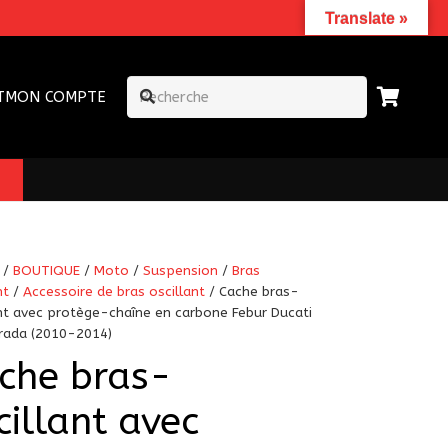
Translate »
T
MON COMPTE
/
BOUTIQUE
/
Moto
/
Suspension
/
Bras
nt
/
Accessoire de bras oscillant
/ Cache bras-
ant avec protège-chaîne en carbone Febur Ducati
trada (2010-2014)
che bras-
cillant avec