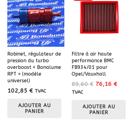
Robinet, régulateur de
Filtre à air haute
pression du turbo
performance BMC
overboost « Bonalume
FB934/01 pour
RPT » (modèle
Opel/Vauxhall
universel)
Le
Le
89,60
€
76,16
€
102,85
€
prix
prix
TVAC
TVAC
initial
actuel
AJOUTER AU
AJOUTER AU
était :
est :
PANIER
PANIER
89,60 €.
76,16 