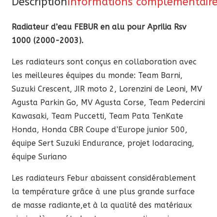
Description
Informations complémentair
alu
Street/Racing
Radiateur d’eau FEBUR en alu pour Aprilia Rsv
Aprilia
1000 (2000-2003).
RSV
Les radiateurs sont conçus en collaboration avec
1000
les meilleures équipes du monde: Team Barni,
2000-
Suzuki Crescent, JIR moto 2, Lorenzini de Leoni, MV
2003
Agusta Parkin Go, MV Agusta Corse, Team Pedercini
Kawasaki, Team Puccetti, Team Pata TenKate
Honda, Honda CBR Coupe d’Europe junior 500,
équipe Sert Suzuki Endurance, projet Iodaracing,
équipe Suriano
Les radiateurs Febur abaissent considérablement
la température grâce à une plus grande surface
de masse radiante,et à la qualité des matériaux