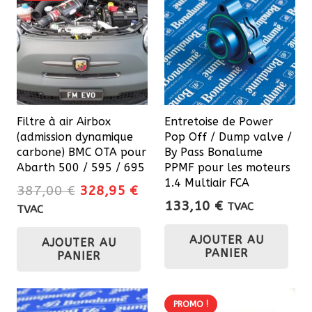
Filtre à air Airbox
Entretoise de Power
(admission dynamique
Pop Off / Dump valve /
carbone) BMC OTA pour
By Pass Bonalume
Abarth 500 / 595 / 695
PPMF pour les moteurs
1.4 Multiair FCA
Le
Le
387,00
€
328,95
€
133,10
€
prix
prix
TVAC
TVAC
initial
actuel
AJOUTER AU
AJOUTER AU
était :
est :
PANIER
PANIER
387,00 €.
328,95 €.
PROMO !