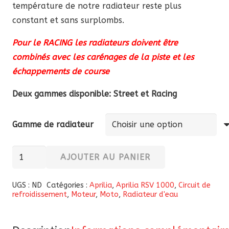
température de notre radiateur reste plus
constant et sans surplombs.
Pour le RACING les radiateurs doivent être
combinés avec les carénages de la piste et les
échappements de course
Deux gammes disponible: Street et Racing
Gamme de radiateur
quantité
AJOUTER AU PANIER
de
Radiateur
UGS :
ND
Catégories :
Aprilia
,
Aprilia RSV 1000
,
Circuit de
refroidissement
,
Moteur
,
Moto
,
Radiateur d'eau
d'eau
Febur
en