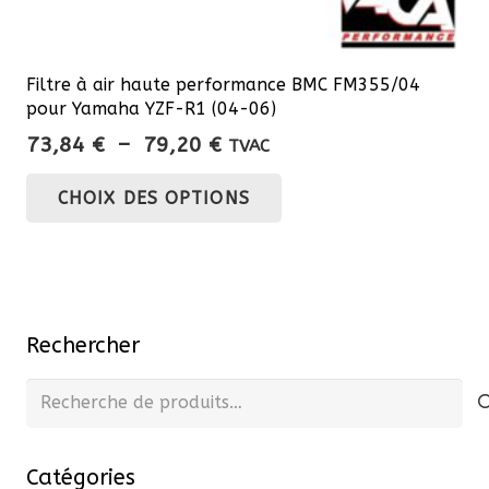
Filtre à air haute performance BMC FM355/04
pour Yamaha YZF-R1 (04-06)
Plage
73,84
€
–
79,20
€
TVAC
de
Ce
CHOIX DES OPTIONS
prix :
produit
73,84 €
a
à
plusieurs
79,20 €
variations.
Les
Rechercher
options
peuvent
Recherche
être
pour :
choisies
Catégories
sur