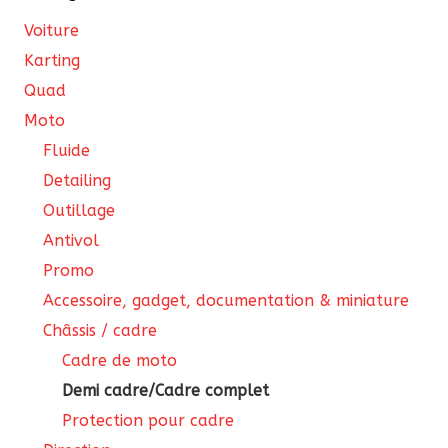
la
Voiture
page
Karting
du
Quad
produit
Moto
Fluide
Detailing
Outillage
Antivol
Promo
Accessoire, gadget, documentation & miniature
Châssis / cadre
Cadre de moto
Demi cadre/Cadre complet
Protection pour cadre