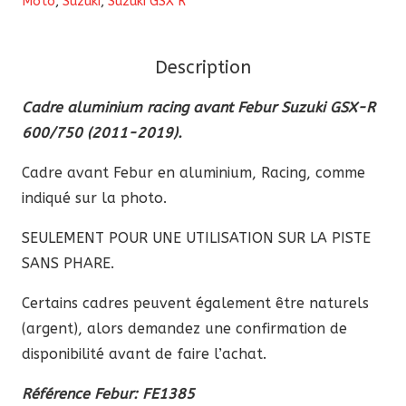
Moto
,
Suzuki
,
Suzuki GSX R
racing
avant
Febur
Description
Suzuki
GSX-
Cadre aluminium racing avant Febur Suzuki GSX-R
R
600/750 (2011-2019).
600/750
Cadre avant Febur en aluminium, Racing, comme
(2011-
indiqué sur la photo.
2019)
SEULEMENT POUR UNE UTILISATION SUR LA PISTE
SANS PHARE.
Certains cadres peuvent également être naturels
(argent), alors demandez une confirmation de
disponibilité avant de faire l’achat.
Référence Febur: FE1385