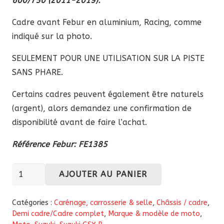
600/750 (2011-2019).
Cadre avant Febur en aluminium, Racing, comme
indiqué sur la photo.
SEULEMENT POUR UNE UTILISATION SUR LA PISTE
SANS PHARE.
Certains cadres peuvent également être naturels
(argent), alors demandez une confirmation de
disponibilité avant de faire l’achat.
Référence Febur: FE1385
quantité
AJOUTER AU PANIER
de
Cadre
Catégories :
Carénage, carrosserie & selle
,
Châssis / cadre
,
aluminium
Demi cadre/Cadre complet
,
Marque & modèle de moto
,