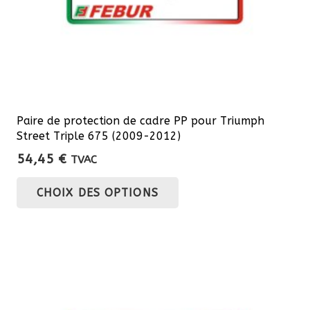
page
du
produit
Paire de protection de cadre PP pour Triumph
Street Triple 675 (2009-2012)
54,45
€
TVAC
Ce
CHOIX DES OPTIONS
produit
a
plusieurs
variations.
Les
options