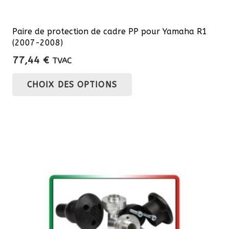
Paire de protection de cadre PP pour Yamaha R1
(2007-2008)
77,44
€
TVAC
Ce
CHOIX DES OPTIONS
produit
a
plusieurs
variations.
Les
options
peuvent
être
choisies
sur