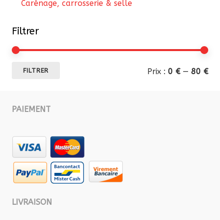
Carénage, carrosserie & selle
Filtrer
Pri
Pri
Prix :
0 €
—
80 €
FILTRER
mi
ma
PAIEMENT
LIVRAISON