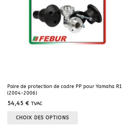
être
choisies
sur
la
page
du
produit
Paire de protection de cadre PP pour Yamaha R1
(2004-2006)
54,45
€
TVAC
Ce
CHOIX DES OPTIONS
produit
a