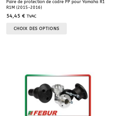
Paire de protection de cadre PP pour Yamaha R1
R1M (2015-2016)
54,45
€
TVAC
Ce
CHOIX DES OPTIONS
produit
a
plusieurs
variations.
Les
options
peuvent
être
choisies
sur
la
page