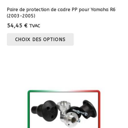
Paire de protection de cadre PP pour Yamaha R6
(2003-2005)
54,45
€
TVAC
Ce
CHOIX DES OPTIONS
produit
a
plusieurs
variations.
Les
options
peuvent
être
choisies
sur
la