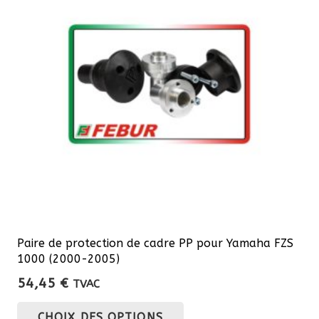
options
peuvent
être
choisies
sur
la
page
du
produit
Paire de protection de cadre PP pour Yamaha FZS
1000 (2000-2005)
54,45
€
TVAC
Ce
CHOIX DES OPTIONS