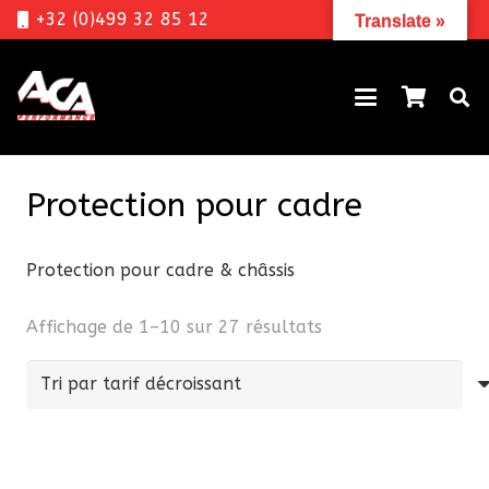
+32 (0)499 32 85 12
Translate »
Protection pour cadre
Protection pour cadre & châssis
Trié
Affichage de 1–10 sur 27 résultats
par
prix
décroissant