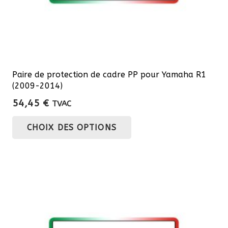
du
produit
Paire de protection de cadre PP pour Yamaha R1
(2009-2014)
54,45
€
TVAC
Ce
CHOIX DES OPTIONS
produit
a
plusieurs
variations.
Les
options
peuvent