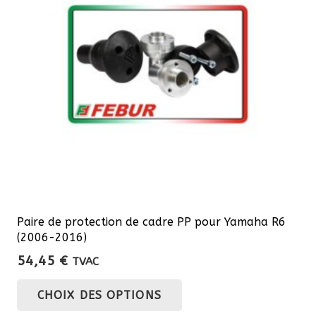
peuvent
être
choisies
sur
la
page
du
produit
Paire de protection de cadre PP pour Yamaha R6
(2006-2016)
54,45
€
TVAC
Ce
CHOIX DES OPTIONS
produit