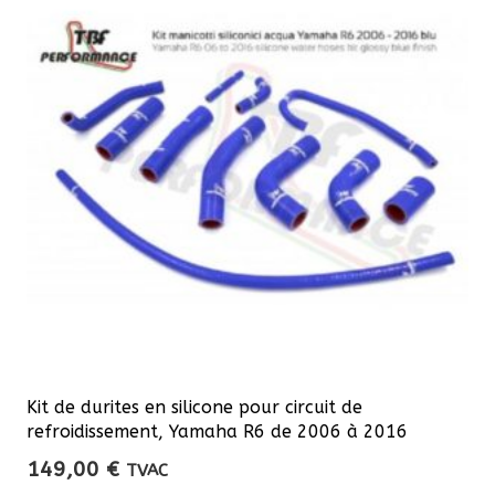
Les
options
peuvent
être
choisies
sur
la
page
du
produit
Kit de durites en silicone pour circuit de
refroidissement, Yamaha R6 de 2006 à 2016
149,00
€
TVAC