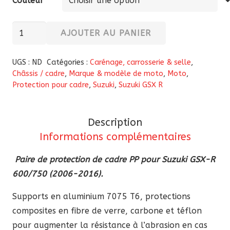
Couleur
quantité
AJOUTER AU PANIER
de
Paire
UGS :
ND
Catégories :
Carénage, carrosserie & selle
,
de
Châssis / cadre
,
Marque & modèle de moto
,
Moto
,
Protection pour cadre
,
Suzuki
,
Suzuki GSX R
protection
de
cadre
Description
PP
Informations complémentaires
pour
Suzuki
Paire de protection de cadre PP pour Suzuki GSX-R
GSX-
600/750 (2006-2016).
R
Supports en aluminium 7075 T6, protections
600/750
composites en fibre de verre, carbone et téflon
(2006-
pour augmenter la résistance à l’abrasion en cas
2016)