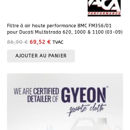
Filtre à air haute performance BMC FM356/01
pour Ducati Multistrada 620, 1000 & 1100 (03-09)
Le
Le
86,90
€
69,52
€
TVAC
prix
prix
AJOUTER AU PANIER
initial
actuel
était :
est :
86,90 €.
69,52 €.