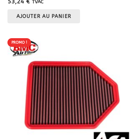
53,24
€
TVAC
AJOUTER AU PANIER
PROMO !