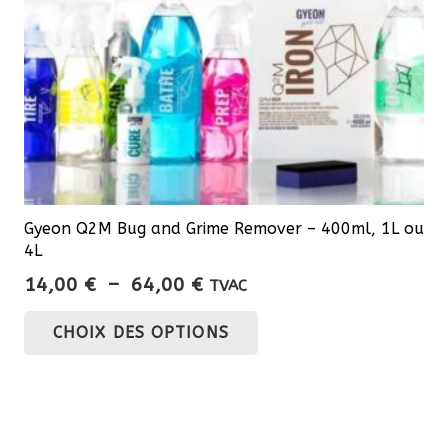
Gyeon Q2M Bug and Grime Remover – 400ml, 1L ou
4L
Plage
14,00
€
–
64,00
€
TVAC
de
Ce
CHOIX DES OPTIONS
prix :
produit
14,00 €
a
à
plusieurs
64,00 €
variations.