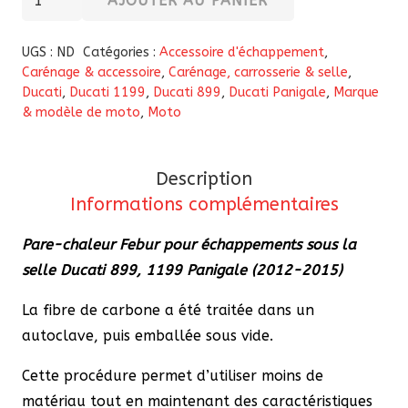
AJOUTER AU PANIER
de
Pare-
UGS :
ND
Catégories :
Accessoire d'échappement
,
chaleur
Carénage & accessoire
,
Carénage, carrosserie & selle
,
Ducati
,
Ducati 1199
,
Ducati 899
,
Ducati Panigale
,
Marque
Febur
& modèle de moto
,
Moto
pour
échappements
sous
Description
la
Informations complémentaires
selle
Pare-chaleur Febur pour échappements sous la
Ducati
selle Ducati 899, 1199 Panigale (2012-2015)
899,
1199
La fibre de carbone a été traitée dans un
Panigale
autoclave, puis emballée sous vide.
(2012-
2015)
Cette procédure permet d’utiliser moins de
matériau tout en maintenant des caractéristiques