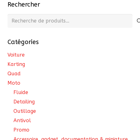
Rechercher
options
peuvent
Recherche
être
pour :
choisies
Catégories
sur
la
Voiture
page
Karting
du
Quad
produit
Moto
Fluide
Detailing
Outillage
Antivol
Promo
Accessoire, gadget, documentation & miniature