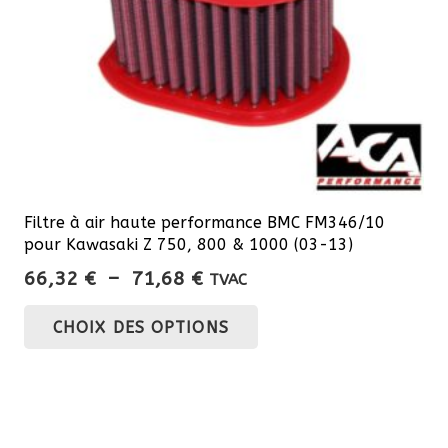
la
page
du
produit
Filtre à air haute performance BMC FM346/10
pour Kawasaki Z 750, 800 & 1000 (03-13)
Plage
66,32
€
–
71,68
€
TVAC
de
Ce
CHOIX DES OPTIONS
prix :
produit
66,32 €
a
à
plusieurs
71,68 €
variations.
Les