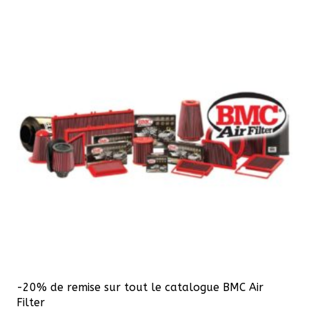
variations.
Les
options
peuvent
être
choisies
sur
la
page
du
produit
-20% de remise sur tout le catalogue BMC Air
Filter