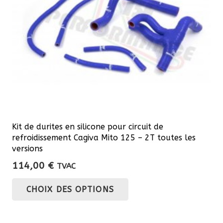
Kit de durites en silicone pour circuit de
refroidissement Cagiva Mito 125 – 2T toutes les
versions
114,00
€
TVAC
Ce
CHOIX DES OPTIONS
produit
a
plusieurs