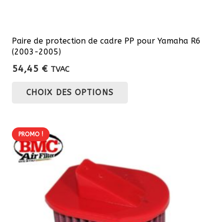
Paire de protection de cadre PP pour Yamaha R6
(2003-2005)
54,45
€
TVAC
Ce
CHOIX DES OPTIONS
produit
a
plusieurs
PROMO !
variations.
Les
options
peuvent
être
choisies
sur