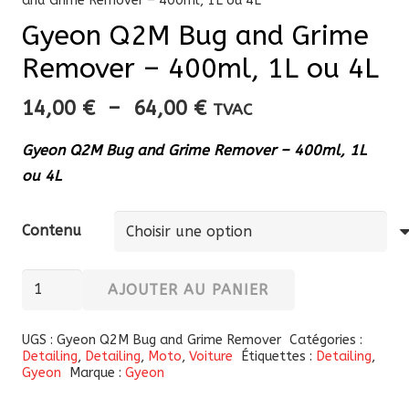
and Grime Remover – 400ml, 1L ou 4L
Gyeon Q2M Bug and Grime
Remover – 400ml, 1L ou 4L
Plage
14,00
€
–
64,00
€
TVAC
de
Gyeon Q2M Bug and Grime Remover – 400ml, 1L
prix :
ou 4L
14,00 €
à
Contenu
64,00 €
quantité
AJOUTER AU PANIER
de
Gyeon
UGS :
Gyeon Q2M Bug and Grime Remover
Catégories :
Detailing
,
Detailing
,
Moto
,
Voiture
Étiquettes :
Detailing
,
Q2M
Gyeon
Marque :
Gyeon
Bug
and