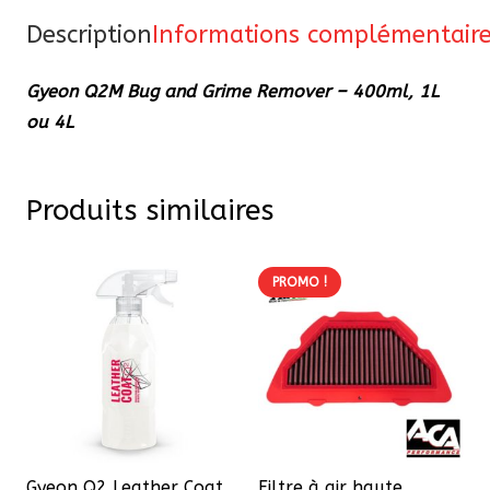
Grime
Description
Informations complémentair
Remover
Gyeon Q2M Bug and Grime Remover – 400ml, 1L
-
ou 4L
400ml,
1L
ou
Produits similaires
4L
PROMO !
Gyeon Q2 Leather Coat
Filtre à air haute