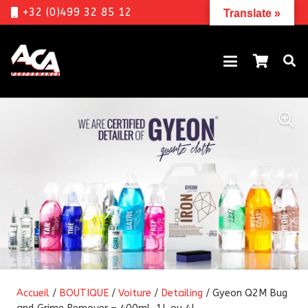
+32 (0)499 32 85 12
Translate »
Accueil
/
BOUTIQUE
/
Voiture
/
Detailing
/ Gyeon Q2M Bug