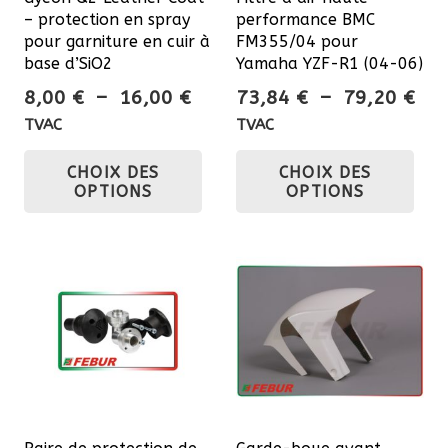
– protection en spray
performance BMC
pour garniture en cuir à
FM355/04 pour
base d’SiO2
Yamaha YZF-R1 (04-06)
Plage
Pla
8,00
€
–
16,00
€
73,84
€
–
79,20
€
de
de
TVAC
TVAC
prix :
prix
Ce
Ce
CHOIX DES
CHOIX DES
8,00 €
73,
produit
pro
OPTIONS
OPTIONS
à
à
a
a
16,00 €
79,
plusieurs
plu
variations.
var
Les
Les
options
opt
peuvent
pe
être
êtr
choisies
cho
sur
sur