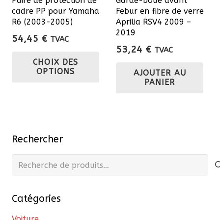
Paire de protection de
Garde-boue avant
la
la
cadre PP pour Yamaha
Febur en fibre de verre
page
pa
R6 (2003-2005)
Aprilia RSV4 2009 –
du
du
2019
54,45
€
TVAC
produit
pro
53,24
€
TVAC
Ce
CHOIX DES
produit
OPTIONS
AJOUTER AU
a
PANIER
plusieurs
variations.
Les
options
Rechercher
peuvent
Recherche
être
pour :
choisies
sur
Catégories
la
page
Voiture