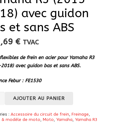
18) avec guidon
s et sans ABS
7,69
€
TVAC
 flexibles de frein en acier pour Yamaha R3
2018) avec guidon bas et sans ABS.
nce Febur : FE1530
té
AJOUTER AU PANIER
ries :
Accessoire du circuit de frein
,
Freinage
,
 & modèle de moto
,
Moto
,
Yamaha
,
Yamaha R3
es