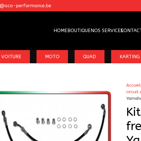
o@aca-performance.be
HOME
BOUTIQUE
NOS SERVICES
CONTAC
VOITURE
MOTO
QUAD
KARTING
Accueil
circuit 
Yamaha
Ki
fr
Ya