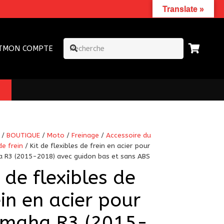
Translate »
T
MON COMPTE
/
BOUTIQUE
/
Moto
/
Freinage
/
Accessoire du
de frein
/ Kit de flexibles de frein en acier pour
 R3 (2015-2018) avec guidon bas et sans ABS
t de flexibles de
ein en acier pour
maha R3 (2015-