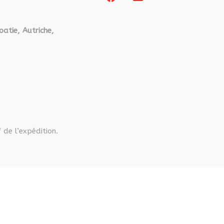
la
page
page
du
du
produit
oatie, Autriche,
produit
 de l’expédition.