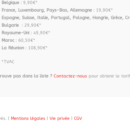
la
Belgique
: 9,90€*
page
page
France, Luxembourg, Pays-Bas, Allemagne
: 19,90€*
du
du
Espagne, Suisse, Italie, Portugal, Pologne, Hongrie, Grèce, Cr
produit
produit
Bulgarie
: 29,90€*
Royaume-Uni
: 49,90€*
Maroc
: 60,50€*
La Réunion
: 108,90€*
*TVAC
rouve pas dans la liste ?
Contactez-nous
pour obtenir le tarif
és. |
Mentions légales
|
Vie privée
|
CGV