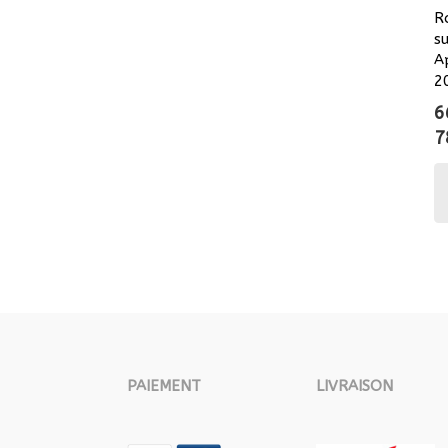
R
s
A
2
6
7
PAIEMENT
LIVRAISON