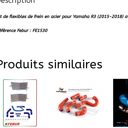
escription
frein
en
it de flexibles de frein en acier pour Yamaha R3 (2015-2018) 
acier
pour
éférence Febur : FE1530
Yama
R3
(2015
2018)
Produits similaires
avec
guido
bas
et
sans
ABS