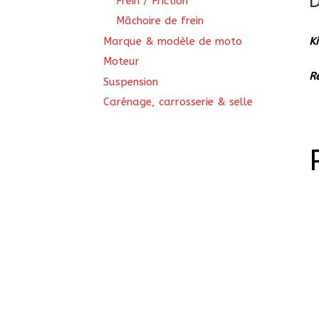
D
Frein / Friction
Mâchoire de frein
Marque & modèle de moto
K
Moteur
R
Suspension
Carénage, carrosserie & selle