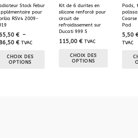
adiateur Stock Febur
Kit de 6 durites en
Pads, 
upplémentaire pour
silicone renforcé pour
poliss
prilia RSV4 2009-
circuit de
Coarse
019
refroidissement sur
Pad
Ducati 999 S
65,50
€
–
5,50
115,00
€
Plage
86,50
€
TVAC
TVAC
TVAC
Ce
de
Ce
CHOIX DES
CHOIX DES
C
prix :
produit
produit
OPTIONS
OPTIONS
665,50 €
a
a
à
plusieurs
plusieurs
786,50 €
variations.
variations.
Les
Les
options
options
peuvent
peuvent
être
être
choisies
choisies
sur
sur
la