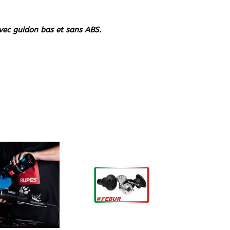
avec guidon bas et sans ABS.
ha
-
n