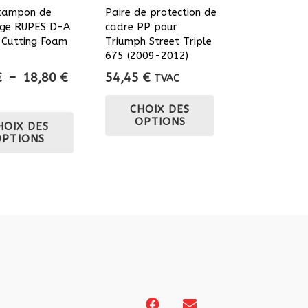
tampon de
Paire de protection de
age RUPES D-A
cadre PP pour
 Cutting Foam
Triumph Street Triple
675 (2009-2012)
Plage
€
–
18,80
€
54,45
€
TVAC
de
Ce
CHOIX DES
prix :
Ce
produit
OPTIONS
HOIX DES
5,50 €
produit
a
OPTIONS
à
a
plusieurs
18,80 €
plusieurs
variations.
variations.
Les
Les
options
options
peuvent
peuvent
être
être
choisies
choisies
sur
sur
la