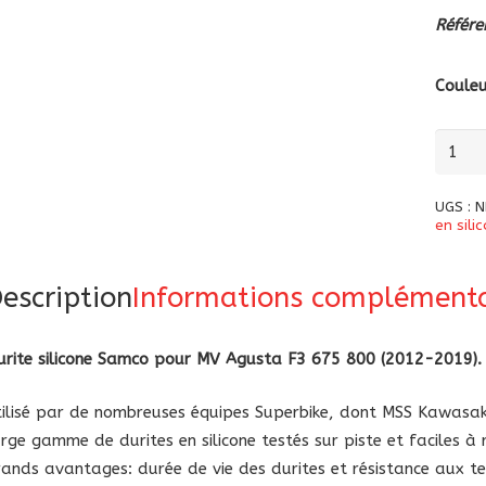
Référe
Coule
quanti
de
Durite
UGS :
N
silicon
en sili
Samco
pour
escription
Informations complémenta
MV
Agust
urite silicone Samco pour MV Agusta F3 675 800 (2012-2019).
F3
675
tilisé par de nombreuses équipes Superbike, dont MSS Kawas
800
arge gamme de durites en silicone testés sur piste et faciles à
(2012
rands avantages: durée de vie des durites et résistance aux t
2019)