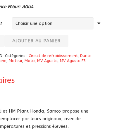
nce Fébur: AGU4
ur
té
AJOUTER AU PANIER
D
Catégories :
Circuit de refroidissement
,
Durite
e
cone
,
Moteur
,
Moto
,
MV Agusta
,
MV Agusta F3
ires
a
aki et HM Plant Honda, Samco propose une
 remplacer par leurs originaux, avec de
-
empératures et pressions élevées.