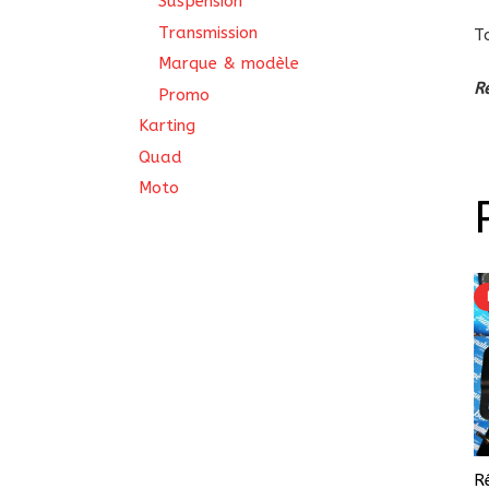
Suspension
Transmission
T
Marque & modèle
R
Promo
Karting
Quad
Moto
R