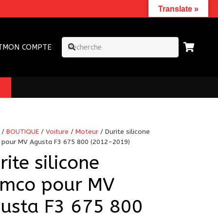
Translate »
T
MON COMPTE
/
BOUTIQUE
/
Voiture
/
Moteur
/ Durite silicone
pour MV Agusta F3 675 800 (2012-2019)
rite silicone
mco pour MV
usta F3 675 800