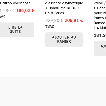
u turbo overboost
d’essence asymétrique
valve 
« Bonalume RPBG »
« Bona
Le
Le
17,80
€
196,02
€
Gold Series
pour A
prix
prix
VAC
Punto 
Le
Le
229,90
€
206,91
€
initial
actuel
Romeo 
prix
prix
TVAC
LIRE LA
était :
est :
1.4 Mul
SUITE
initial
actuel
217,80 €.
196,02 €.
181,
AJOUTER AU
était :
est :
PANIER
229,90 €.
206,91 €.
AJ