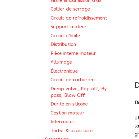
Filtre & admission d'air
Collier de serrage
Circuit de refroidissement
Support moteur
Circuit d'huile
Distribution
Pièce interne moteur
Allumage
Électronique
Circuit de carburant
D
Dump valve, Pop off, By
pass, Blow Off
D
Durite en silicone
Gestion moteur
U
Intercooler
l
Turbo & accessoire
g