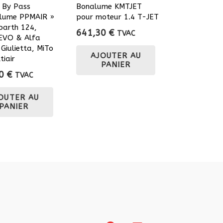
/ By Pass
Bonalume KMTJET
lume PPMAIR »
pour moteur 1.4 T-JET
barth 124,
641,30
€
TVAC
EVO & Alfa
Giulietta, MiTo
AJOUTER AU
tiair
PANIER
50
€
TVAC
OUTER AU
PANIER