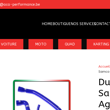
o@aca-performance.be
HOME
BOUTIQUE
NOS SERVICES
CONTAC
VOITURE
MOTO
QUAD
KARTING
Accueil
Samco 
Du
Sa
Ag