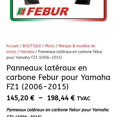
Accueil
/
BOUTIQUE
/
Moto
/
Marque & modèle de
moto
/
Yamaha
/ Panneaux latéraux en carbone Febur
pour Yamaha FZ1 (2006-2015)
Panneaux latéraux en
carbone Febur pour Yamaha
FZ1 (2006-2015)
Plage
145,20
€
–
198,44
€
TVAC
de
Panneaux latéraux en carbone Febur pour Yamaha
prix :