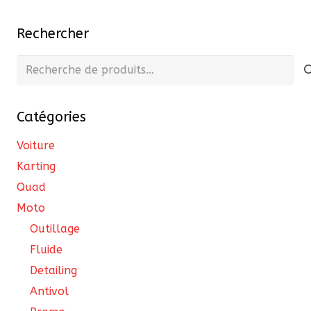
variations.
Les
Rechercher
options
peuvent
Recherche
être
pour :
choisies
Catégories
sur
la
Voiture
page
Karting
du
Quad
produit
Moto
Outillage
Fluide
Detailing
Antivol