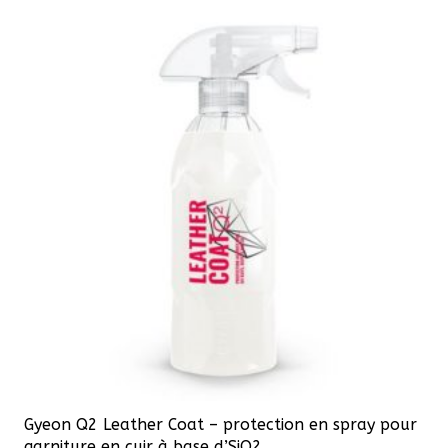
plusieurs
variations.
Les
options
peuvent
être
choisies
sur
la
page
du
produit
Gyeon Q2 Leather Coat – protection en spray pour
garniture en cuir à base d’SiO2