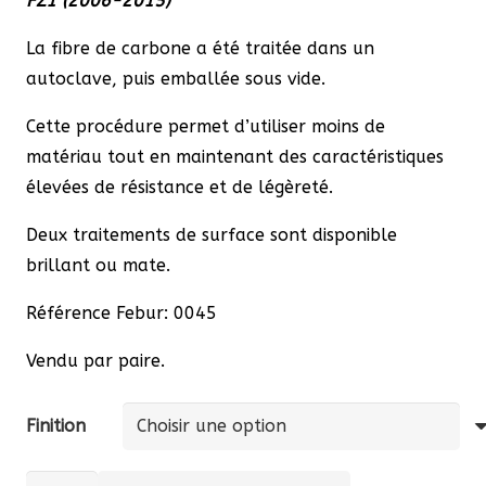
FZ1 (2006-2015)
145,20 €
à
La fibre de carbone a été traitée dans un
198,44 €
autoclave, puis emballée sous vide.
Cette procédure permet d’utiliser moins de
matériau tout en maintenant des caractéristiques
élevées de résistance et de légèreté.
Deux traitements de surface sont disponible
brillant ou mate.
Référence Febur: 0045
Vendu par paire.
Finition
quantité