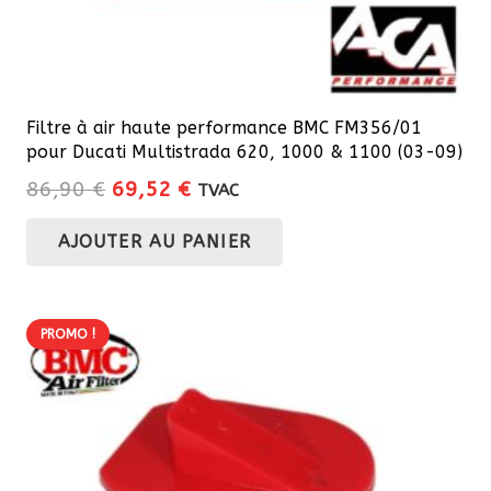
produit
Filtre à air haute performance BMC FM356/01
pour Ducati Multistrada 620, 1000 & 1100 (03-09)
Le
Le
86,90
€
69,52
€
TVAC
prix
prix
AJOUTER AU PANIER
initial
actuel
était :
est :
86,90 €.
69,52 €.
PROMO !