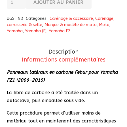
AJOUTER AU PANIER
de
Panneaux
UGS :
ND
Catégories :
Carénage & accessoire
,
Carénage,
latéraux
carrosserie & selle
,
Marque & modèle de moto
,
Moto
,
Yamaha
,
Yamaha (F)
,
Yamaha FZ
en
carbone
Febur
Description
pour
Informations complémentaires
Yamaha
FZ1
Panneaux latéraux en carbone Febur pour Yamaha
(2006-
FZ1 (2006-2015)
2015)
La fibre de carbone a été traitée dans un
autoclave, puis emballée sous vide.
Cette procédure permet d’utiliser moins de
matériau tout en maintenant des caractéristiques