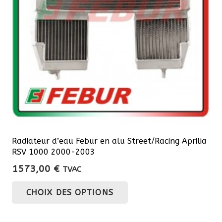
Radiateur d’eau Febur en alu Street/Racing Aprilia
RSV 1000 2000-2003
1573,00
€
TVAC
Ce
CHOIX DES OPTIONS
produit
a