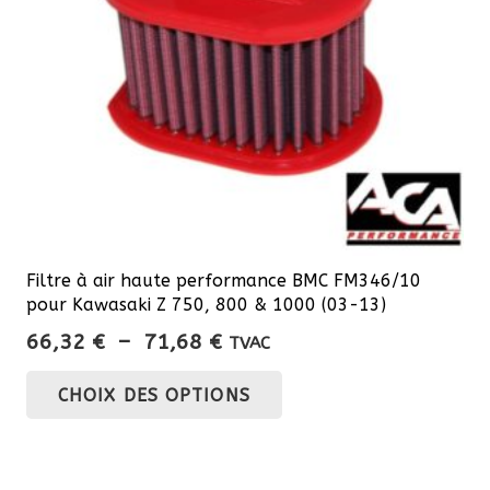
Filtre à air haute performance BMC FM346/10
pour Kawasaki Z 750, 800 & 1000 (03-13)
Plage
66,32
€
–
71,68
€
TVAC
de
Ce
CHOIX DES OPTIONS
prix :
produit
66,32 €
a
à
plusieurs
71,68 €