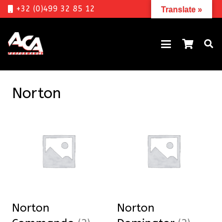
+32 (0)499 32 85 12
Translate »
Norton
Norton
Norton