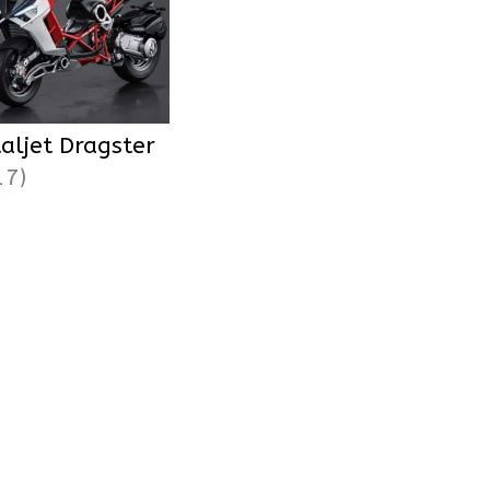
taljet Dragster
17)