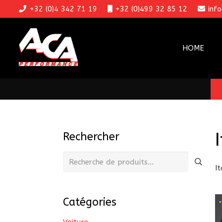
+32 (0)4 342 71 19
+32 (0)499 32 85 12
inf
HOME
Rechercher
Recherche
It
pour :
Catégories