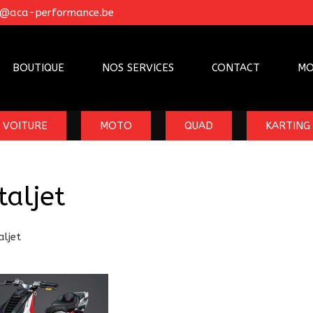
o@aca-performance.be
BOUTIQUE
NOS SERVICES
CONTACT
MO
VOITURE
MOTO
QUAD
KARTING
Italjet
aljet