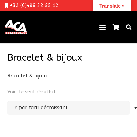
+32 (0)499 32 85 12
Translate »
Bracelet & bijoux
Bracelet & bijoux
Voici le seul résultat