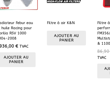
adiateur Febur eau
Filtre à air K&N
Filtre 
t huile Racing pour
perfor
prilia RSV 1000
FM356/
AJOUTER AU
004-2008
Multis
PANIER
& 1100
936,00
€
TVAC
86,9
AJOUTER AU
TVAC
PANIER
AJ