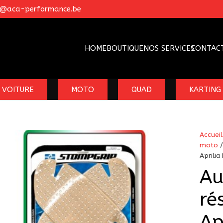
o@aca-performance.be
HOME
BOUTIQUE
NOS SERVICES
CONTAC
VOITURE
MOTO
QUAD
KARTING
Accueil
moto
Aprili
Au
ré
Ap