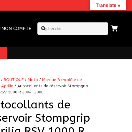
Translate »
T
MON COMPTE
/
BOUTIQUE
/
Moto
/
Marque & modèle de
/
Aprilia
/ Autocollants de réservoir Stompgrip
a RSV 1000 R 2004-2008
tocollants de
servoir Stompgrip
rilia RSV 1000 R