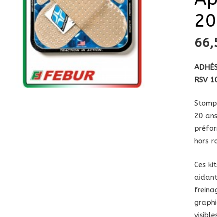
20
66
ADHÉS
RSV 1
Stompg
20 ans
préfor
hors r
Ces ki
aidant
freina
graphi
visible