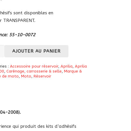
hésifs sont disponibles en
ur TRANSPARENT.
nce:
55-10-0072
té
AJOUTER AU PANIER
llants
ries :
Accessoire pour réservoir
,
Aprilia
,
Aprilia
00
,
Carénage, carrosserie & selle
,
Marque &
e de moto
,
Moto
,
Réservoir
ir
grip
004
-2008).
ience qui produit des kits d’adhésifs