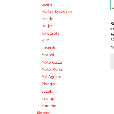
Gilera
Harley Davidson
Honda
R
Italjet
e
Kawasaki
A
2
KTM
1
Laverda
Motobi
Moto Guzzi
Moto Morini
MV Agusta
Piaggio
Suzuki
Triumph
Yamaha
Moteur