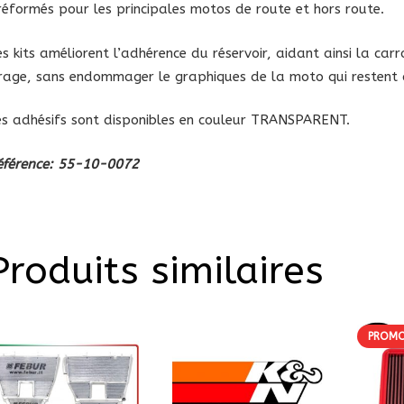
2008
réformés pour les principales motos de route et hors route.
es kits améliorent l’adhérence du réservoir, aidant ainsi la carr
irage, sans endommager le graphiques de la moto qui restent c
es adhésifs sont disponibles en couleur TRANSPARENT.
éférence:
55-10-0072
Produits similaires
PROMO