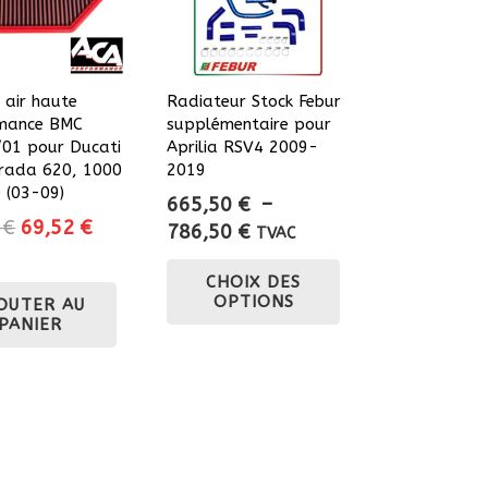
à air haute
Radiateur Stock Febur
mance BMC
supplémentaire pour
01 pour Ducati
Aprilia RSV4 2009-
trada 620, 1000
2019
 (03-09)
665,50
€
–
Le
Le
0
€
69,52
€
Plage
786,50
€
TVAC
prix
prix
de
Ce
initial
actuel
CHOIX DES
prix :
produit
OPTIONS
OUTER AU
était :
est :
665,50 €
a
PANIER
86,90 €.
69,52 €.
à
plusieurs
786,50 €
variations.
Les
options
peuvent
être