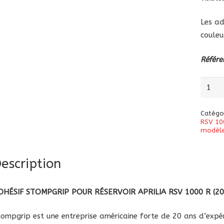
Les ad
coule
Référe
quanti
de
Autoco
Catégo
de
RSV 10
modèl
réservo
Stomp
escription
Aprilia
RSV
1000
DHÉSIF STOMPGRIP POUR RÉSERVOIR APRILIA RSV 1000 R (2
R
2004-
tompgrip est une entreprise américaine forte de 20 ans d’expér