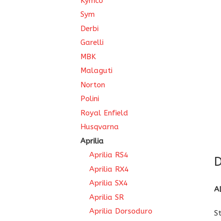
Kymco
Sym
Derbi
Garelli
MBK
Malaguti
Norton
Polini
Royal Enfield
Husqvarna
Aprilia
Aprilia RS4
D
Aprilia RX4
Aprilia SX4
A
Aprilia SR
Aprilia Dorsoduro
S