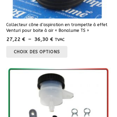
Collecteur cône d’aspiration en trompette à effet
Venturi pour boite à air « Bonalume TS »
Plage
27,22
€
–
36,30
€
TVAC
de
Ce
CHOIX DES OPTIONS
prix :
produit
27,22 €
a
à
plusieurs
36,30 €
variations.
Les
options
peuvent
être
choisies