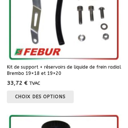
sur
la
page
du
produit
Kit de support + réservoirs de liquide de frein radial
Brembo 19×18 et 19×20
33,72
€
TVAC
Ce
CHOIX DES OPTIONS
produit
a
plusieurs
variations.