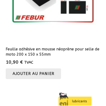
la
page
du
produit
Feuille adhésive en mousse néoprène pour selle de
moto 200 x 150 x 55mm
10,90
€
TVAC
AJOUTER AU PANIER