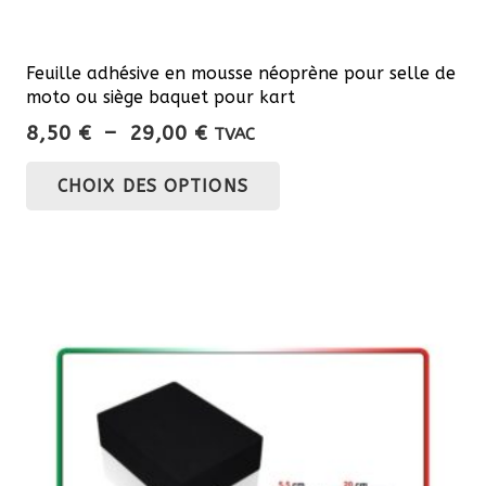
Feuille adhésive en mousse néoprène pour selle de
moto ou siège baquet pour kart
Plage
8,50
€
–
29,00
€
TVAC
de
Ce
CHOIX DES OPTIONS
prix :
produit
8,50 €
a
à
plusieurs
29,00 €
variations.
Les
options
peuvent
être
choisies
sur