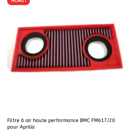
PROMO !
variations.
Les
options
peuvent
être
choisies
sur
la
page
du
produit
Filtre à air haute performance BMC FM617/20
pour Aprilia