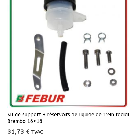
Les
options
peuvent
être
choisies
sur
la
page
du
produit
Kit de support + réservoirs de liquide de frein radial
Brembo 16×18
31,73
€
TVAC