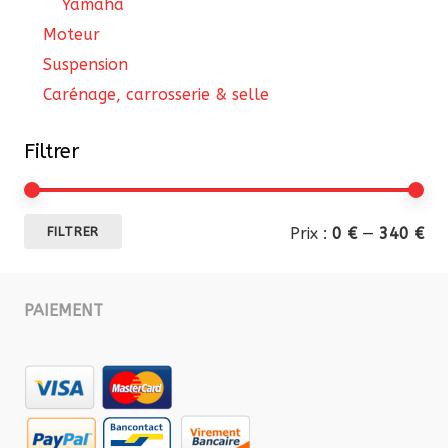
Yamaha
Moteur
Suspension
Carénage, carrosserie & selle
Filtrer
Pri
Pri
Prix :
0 €
—
340 €
FILTRER
mi
ma
PAIEMENT