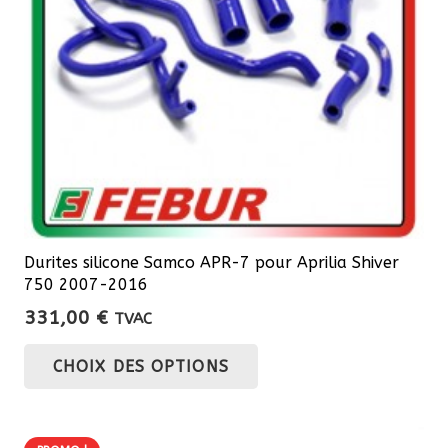
Durites silicone Samco APR-7 pour Aprilia Shiver
750 2007-2016
331,00
€
TVAC
Ce
CHOIX DES OPTIONS
produit
a
plusieurs