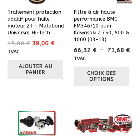
Traitement protection
Filtre à air haute
additif pour huile
performance BMC
moteur 2T – Metabond
FM346/10 pour
Universal Hi-Tech
Kawasaki Z 750, 800 &
1000 (03-13)
Le
Le
45,00
€
39,00
€
Pla
66,32
€
–
71,68
€
prix
prix
TVAC
de
initial
actuel
TVAC
prix
Ce
AJOUTER AU
était :
est :
PANIER
CHOIX DES
66,
45,00 €.
39,00 €.
pro
OPTIONS
à
a
71,
plu
var
Les
opt
pe
êtr