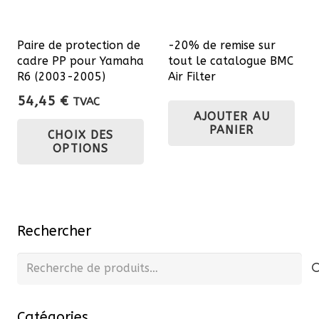
cho
sur
Paire de protection de
-20% de remise sur
la
cadre PP pour Yamaha
tout le catalogue BMC
pa
R6 (2003-2005)
Air Filter
du
54,45
€
TVAC
pro
AJOUTER AU
Ce
PANIER
CHOIX DES
produit
OPTIONS
a
plusieurs
variations.
Les
Rechercher
options
peuvent
Recherche
être
pour :
choisies
Catégories
sur