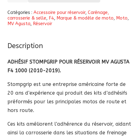
de
Autocollants
Catégories :
Accessoire pour réservoir
,
Carénage,
carrosserie & selle
,
F4
,
Marque & modèle de moto
,
Moto
,
de
MV Agusta
,
Réservoir
réservoir
Stompgrip
MV
Description
Agusta
ADHÉSIF STOMPGRIP POUR RÉSERVOIR MV AGUSTA
F4
F4 1000 (2010-2019).
1000
2010-
Stompgrip est une entreprise américaine forte de
2019
20 ans d’expérience qui produit des kits d’adhésifs
préformés pour les principales motos de route et
hors route.
Ces kits améliorent l’adhérence du réservoir, aidant
ainsi la carrosserie dans les situations de freinage