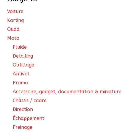
la
Voiture
page
Karting
du
Quad
produit
Moto
Fluide
Detailing
Outillage
Antivol
Promo
Accessoire, gadget, documentation & miniature
Châssis / cadre
Direction
Échappement
Freinage