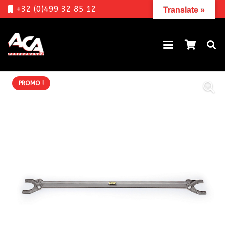
+32 (0)499 32 85 12
Translate »
PROMO !