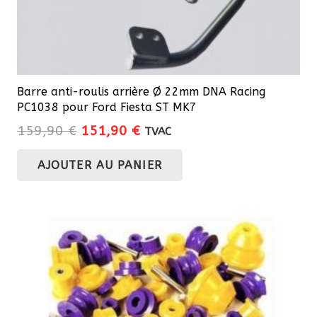
Barre anti-roulis arrière Ø 22mm DNA Racing
PC1038 pour Ford Fiesta ST MK7
Le
Le
159,90
€
151,90
€
TVAC
prix
prix
AJOUTER AU PANIER
initial
actuel
était :
est :
159,90 €.
151,90 €.