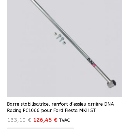
Barre stabilisatrice, renfort d’essieu arrière DNA
Racing PC1066 pour Ford Fiesta MKII ST
Le
Le
133,10
€
126,45
€
TVAC
prix
prix