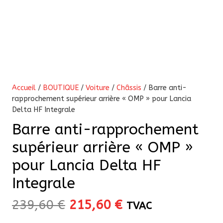
Accueil
/
BOUTIQUE
/
Voiture
/
Châssis
/ Barre anti-
rapprochement supérieur arrière « OMP » pour Lancia
Delta HF Integrale
Barre anti-rapprochement
supérieur arrière « OMP »
pour Lancia Delta HF
Integrale
Le
Le
239,60
€
215,60
€
TVAC
prix
prix