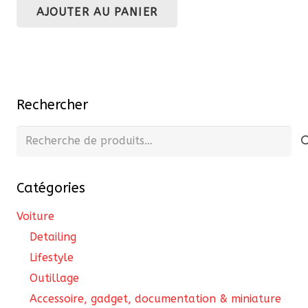
AJOUTER AU PANIER
initial
actuel
était :
est :
133,10 €.
126,45 €.
Rechercher
Recherche
pour :
Catégories
Voiture
Detailing
Lifestyle
Outillage
Accessoire, gadget, documentation & miniature