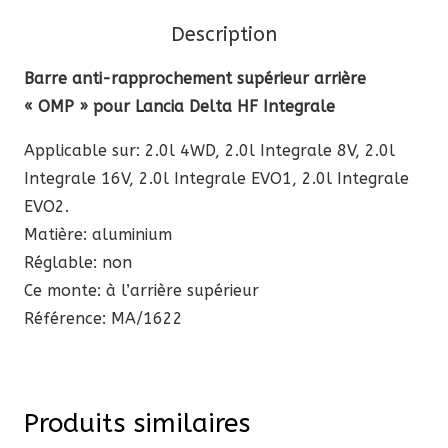
arrière
Description
"OMP"
pour
Barre anti-rapprochement supérieur arrière
Lancia
« OMP » pour Lancia Delta HF Integrale
Delta
Applicable sur: 2.0l 4WD, 2.0l Integrale 8V, 2.0l
HF
Integrale 16V, 2.0l Integrale EVO1, 2.0l Integrale
Integrale
EVO2.
Matière: aluminium
Réglable: non
Ce monte: à l’arrière supérieur
Référence: MA/1622
Produits similaires