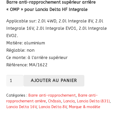
Barre anti-rapprochement supérieur arrière
initial
actuel
« OMP » pour Lancia Delta HF Integrale
était :
est :
239,60 €.
215,60 €.
Applicable sur: 2.0l 4WD, 2.0l Integrale 8V, 2.0l
Integrale 16V, 2.0l Integrale EVO1, 2.0l Integrale
EVO2.
Matière: aluminium
Réglable: non
Ce monte: à l’arrière supérieur
Référence: MA/1622
quantité
AJOUTER AU PANIER
de
Barre
Catégories :
Barre anti-rapprochement
,
Barre anti-
anti-
rapprochement arrière
,
Châssis
,
Lancia
,
Lancia Delta (831)
,
Lancia Delta 16V
,
Lancia Delta 8V
,
Marque & modèle
rapprochement
supérieur