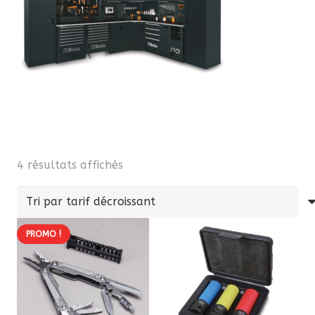
Trié
4 résultats affichés
par
prix
décroissant
PROMO !