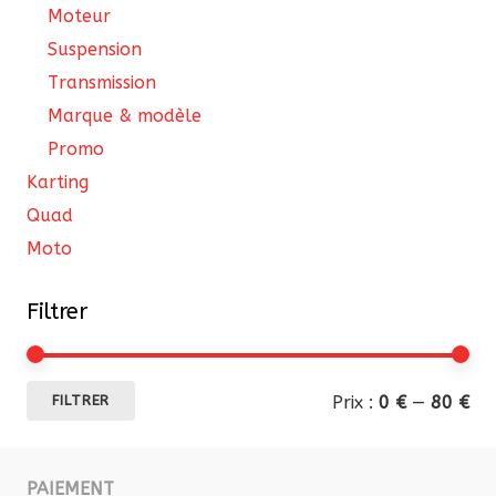
Moteur
Suspension
Transmission
Marque & modèle
Promo
Karting
Quad
Moto
Filtrer
Pri
Pri
Prix :
0 €
—
80 €
FILTRER
mi
ma
PAIEMENT