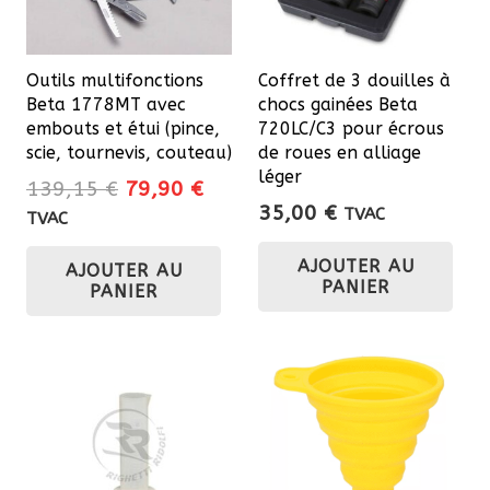
Outils multifonctions
Coffret de 3 douilles à
Beta 1778MT avec
chocs gainées Beta
embouts et étui (pince,
720LC/C3 pour écrous
scie, tournevis, couteau)
de roues en alliage
léger
Le
Le
139,15
€
79,90
€
35,00
€
prix
prix
TVAC
TVAC
initial
actuel
AJOUTER AU
AJOUTER AU
était :
est :
PANIER
PANIER
139,15 €.
79,90 €.