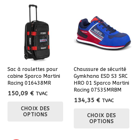
plusieurs
var
variations.
Les
Les
opt
options
pe
peuvent
êtr
être
cho
choisies
sur
sur
la
Sac à roulettes pour
Chaussure de sécurité
la
pa
cabine Sparco Martini
Gymkhana ESD S3 SRC
page
du
Racing 016438MR
HRO 01 Sparco Martini
du
Racing 07535MRBM
pro
150,09
€
TVAC
produit
134,35
€
TVAC
Ce
Ce
CHOIX DES
produit
OPTIONS
CHOIX DES
pro
a
OPTIONS
a
plusieurs
plu
variations.