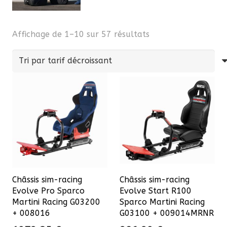
Trié
Affichage de 1–10 sur 57 résultats
par
prix
décroissant
Châssis sim-racing
Châssis sim-racing
Evolve Pro Sparco
Evolve Start R100
Martini Racing G03200
Sparco Martini Racing
+ 008016
G03100 + 009014MRNR