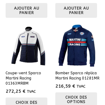
produit
AJOUTER AU
AJOUTER AU
PANIER
PANIER
Coupe-vent Sparco
Bomber Sparco réplica
Martini Racing
Martini Racing 01281MR
01363MRBM
216,59
€
TVAC
272,25
€
TVAC
Ce
Ce
CHOIX DES
pro
OPTIONS
CHOIX DES
produit