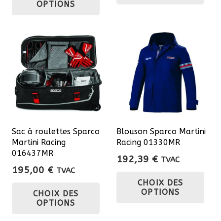
a
OPTIONS
a
plu
plusieurs
var
variations.
Les
Les
opt
options
pe
peuvent
êtr
être
cho
choisies
sur
sur
la
Sac à roulettes Sparco
Blouson Sparco Martini
la
pa
Martini Racing
Racing 01330MR
page
du
016437MR
192,39
€
TVAC
du
pro
195,00
€
TVAC
Ce
produit
Ce
CHOIX DES
pro
OPTIONS
CHOIX DES
produit
a
OPTIONS
a
plu