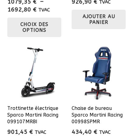
1079,35
€
–
926,90
€
TVAC
Plage
1692,80
€
TVAC
AJOUTER AU
de
Ce
PANIER
CHOIX DES
prix :
produit
OPTIONS
1079,35 €
a
à
plusieurs
1692,80 €
variations.
Les
options
peuvent
être
choisies
sur
Trottinette électrique
Chaise de bureau
la
Sparco Martini Racing
Sparco Martini Racing
page
099107MRBI
00998SPMR
du
901,45
€
434,40
€
TVAC
TVAC