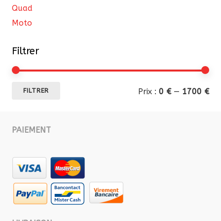
Quad
Moto
Filtrer
Pri
Pri
Prix :
0 €
—
1700 €
FILTRER
mi
ma
PAIEMENT