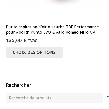
Durite aspiration d’air au turbo TBF Performance
pour Abarth Punto EVO & Alfa Romeo MiTo QV
135,00
€
TVAC
Ce
CHOIX DES OPTIONS
produit
a
plusieurs
variations.
Les
Rechercher
options
peuvent
Recherche
être
pour :
choisies