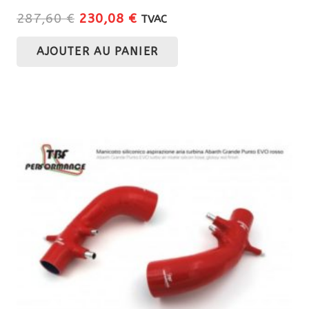
Le
Le
287,60
€
230,08
€
TVAC
prix
prix
AJOUTER AU PANIER
initial
actuel
était :
est :
287,60 €.
230,08 €.