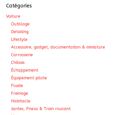
Catégories
sur
la
Voiture
page
Outillage
du
Detailing
produit
Lifestyle
Accessoire, gadget, documentation & miniature
Carrosserie
Châssis
Échappement
Équipement pilote
Fluide
Freinage
Habitacle
Jantes, Pneus & Train roulant