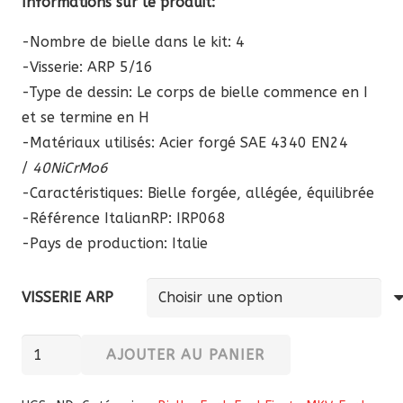
Informations sur le produit:
-Nombre de bielle dans le kit: 4
-Visserie: ARP 5/16
-Type de dessin: Le corps de bielle commence en I
et se termine en H
-Matériaux utilisés: Acier forgé SAE 4340 EN24
/
40NiCrMo6
-Caractéristiques: Bielle forgée, allégée, équilibrée
-Référence ItalianRP:
IRP068
-Pays de production: Italie
VISSERIE ARP
quantité
AJOUTER AU PANIER
de
Bielles