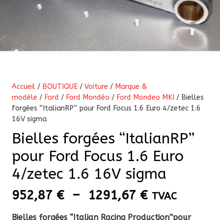
Accueil
/
BOUTIQUE
/
Voiture
/
Marque &
modèle
/
Ford
/
Ford Mondéo
/
Ford Mondeo MKI
/ Bielles
forgées “ItalianRP” pour Ford Focus 1.6 Euro 4/zetec 1.6
16V sigma
Bielles forgées “ItalianRP”
pour Ford Focus 1.6 Euro
4/zetec 1.6 16V sigma
Plage
952,87
€
–
1291,67
€
TVAC
de
Bielles forgées “Italian Racing Production”pour