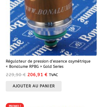
Régulateur de pression d’essence asymétrique
« Bonalume RPBG » Gold Series
Le
Le
229,90
€
206,91
€
TVAC
prix
prix
AJOUTER AU PANIER
initial
actuel
était :
est :
229,90 €.
206,91 €.
PROMO !