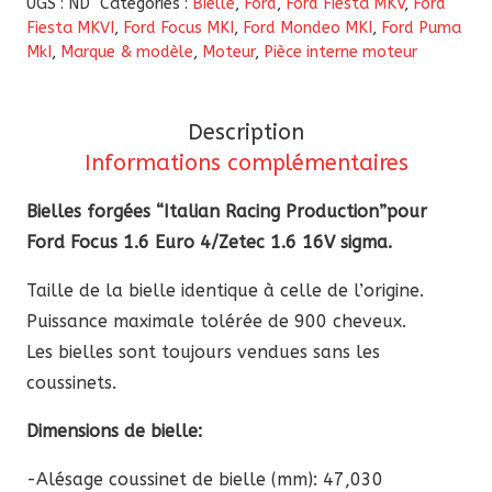
UGS :
ND
Catégories :
Bielle
,
Ford
,
Ford Fiesta MKV
,
Ford
forgées
Fiesta MKVI
,
Ford Focus MKI
,
Ford Mondeo MKI
,
Ford Puma
MkI
,
Marque & modèle
,
Moteur
,
Pièce interne moteur
“ItalianRP”
pour
Ford
Description
Focus
Informations complémentaires
1.6
Euro
Bielles forgées “Italian Racing Production”pour
4/zetec
Ford Focus 1.6 Euro 4/Zetec 1.6 16V sigma.
1.6
Taille de la bielle identique à celle de l’origine.
16V
Puissance maximale tolérée de 900 cheveux.
sigma
Les bielles sont toujours vendues sans les
coussinets.
Dimensions de bielle:
-Alésage coussinet de bielle (mm): 47,030