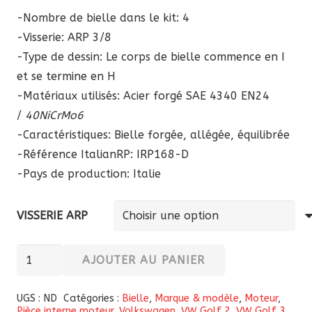
-Nombre de bielle dans le kit: 4
-Visserie: ARP 3/8
-Type de dessin: Le corps de bielle commence en I
et se termine en H
-Matériaux utilisés: Acier forgé SAE 4340 EN24
/
40NiCrMo6
-Caractéristiques: Bielle forgée, allégée, équilibrée
-Référence ItalianRP:
IRP168-D
-Pays de production: Italie
VISSERIE ARP
quantité
AJOUTER AU PANIER
de
Bielles
UGS :
ND
Catégories :
Bielle
,
Marque & modèle
,
Moteur
,
Pièce interne moteur
,
Volkswagen
,
VW Golf 2
,
VW Golf 3
forgées