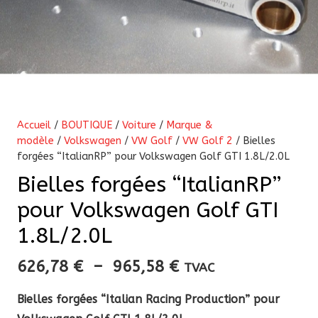
Accueil
/
BOUTIQUE
/
Voiture
/
Marque &
modèle
/
Volkswagen
/
VW Golf
/
VW Golf 2
/ Bielles
forgées “ItalianRP” pour Volkswagen Golf GTI 1.8L/2.0L
Bielles forgées “ItalianRP”
pour Volkswagen Golf GTI
1.8L/2.0L
Plage
626,78
€
–
965,58
€
TVAC
de
Bielles forgées “Italian Racing Production” pour
prix :