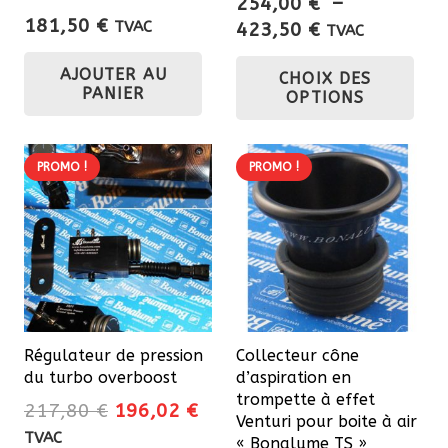
254,00
€
–
181,50
€
Plage
TVAC
423,50
€
TVAC
de
Ce
AJOUTER AU
CHOIX DES
prix :
pro
PANIER
OPTIONS
254,00 €
a
à
plu
423,50 €
var
PROMO !
PROMO !
Les
opt
pe
êtr
cho
sur
Régulateur de pression
Collecteur cône
la
du turbo overboost
d’aspiration en
pa
trompette à effet
Le
Le
217,80
€
196,02
€
du
Venturi pour boite à air
prix
prix
TVAC
« Bonalume TS »
pro