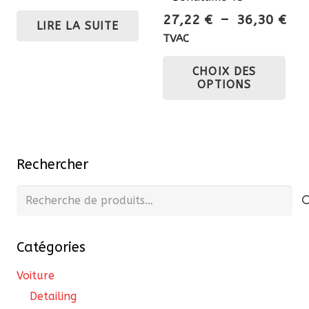
initial
actuel
Pla
27,22
€
–
36,30
€
LIRE LA SUITE
était :
est :
de
TVAC
217,80 €.
196,02 €.
prix
Ce
CHOIX DES
27,
pro
OPTIONS
à
a
36,
plu
var
Les
Rechercher
opt
pe
Recherche
êtr
pour :
cho
Catégories
sur
la
Voiture
pa
Detailing
du