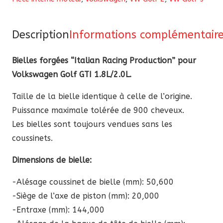
“ItalianRP”
pour
Description
Informations complémentair
Volkswagen
Golf
Bielles forgées “Italian Racing Production” pour
GTI
Volkswagen Golf GTI 1.8L/2.0L.
1.8L/2.0L
Taille de la bielle identique à celle de l’origine.
Puissance maximale tolérée de 900 cheveux.
Les bielles sont toujours vendues sans les
coussinets.
Dimensions de bielle:
-Alésage coussinet de bielle (mm): 50,600
-Siège de l’axe de piston (mm): 20,000
-Entraxe (mm): 144,000