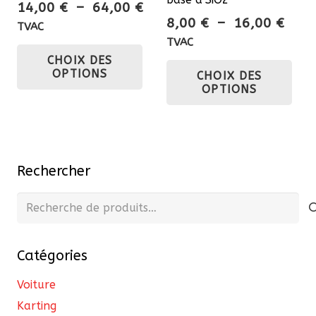
Plage
pro
14,00
€
–
64,00
€
produit
Plag
8,00
€
–
16,00
€
de
TVAC
de
prix :
TVAC
Ce
prix :
Ce
CHOIX DES
14,00 €
produit
OPTIONS
CHOIX DES
8,00
à
pro
a
OPTIONS
à
64,00 €
a
plusieurs
16,0
plu
variations.
var
Les
Les
options
Rechercher
opt
peuvent
pe
Recherche
être
êtr
pour :
choisies
cho
sur
Catégories
sur
la
la
page
Voiture
pa
du
Karting