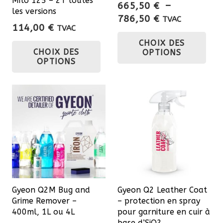
Mito 125 – 2T toutes
665,50
€
–
les versions
Plage
786,50
€
TVAC
114,00
€
TVAC
de
Ce
Ce
CHOIX DES
prix :
pro
CHOIX DES
OPTIONS
produit
665,50 €
a
OPTIONS
a
à
plu
786,50 €
plusieurs
var
variations.
Les
Les
opt
options
pe
peuvent
êtr
être
cho
choisies
sur
sur
la
Gyeon Q2M Bug and
Gyeon Q2 Leather Coat
la
pa
Grime Remover –
– protection en spray
page
400ml, 1L ou 4L
pour garniture en cuir à
du
du
base d’SiO2