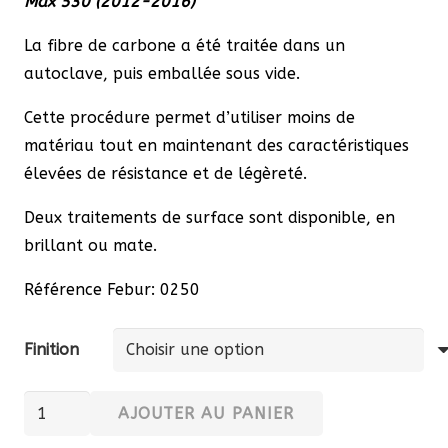
Max 530 (2012-2016)
121,00 €
à
La fibre de carbone a été traitée dans un
154,88 €
autoclave, puis emballée sous vide.
Cette procédure permet d’utiliser moins de
matériau tout en maintenant des caractéristiques
élevées de résistance et de légèreté.
Deux traitements de surface sont disponible, en
brillant ou mate.
Référence Febur: 0250
Finition
quantité
AJOUTER AU PANIER
de