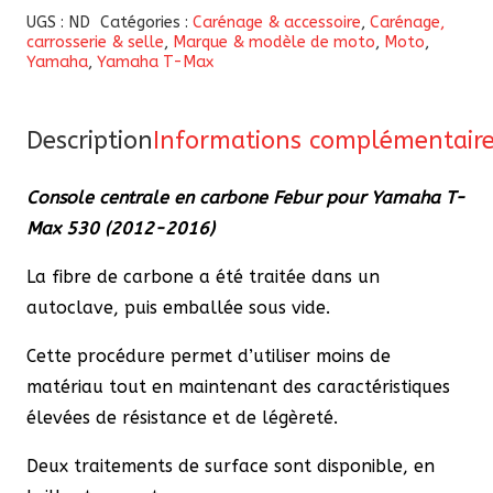
Console
UGS :
ND
Catégories :
Carénage & accessoire
,
Carénage,
carrosserie & selle
,
Marque & modèle de moto
,
Moto
,
centrale
Yamaha
,
Yamaha T-Max
en
carbone
Febur
Description
Informations complémentair
pour
Console centrale en carbone Febur pour Yamaha T-
Yamaha
Max 530 (2012-2016)
T-
Max
La fibre de carbone a été traitée dans un
530
autoclave, puis emballée sous vide.
(2012-
2016)
Cette procédure permet d’utiliser moins de
matériau tout en maintenant des caractéristiques
élevées de résistance et de légèreté.
Deux traitements de surface sont disponible, en