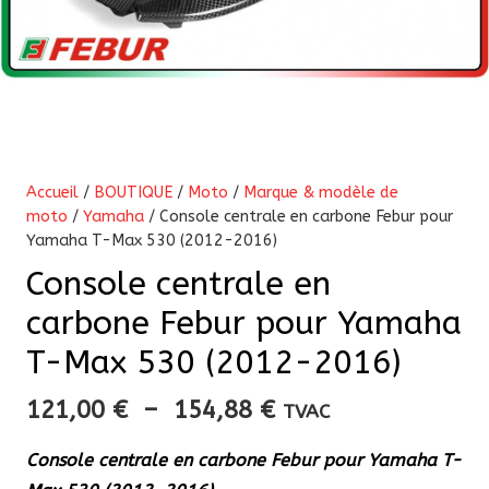
Accueil
/
BOUTIQUE
/
Moto
/
Marque & modèle de
moto
/
Yamaha
/ Console centrale en carbone Febur pour
Yamaha T-Max 530 (2012-2016)
Console centrale en
carbone Febur pour Yamaha
T-Max 530 (2012-2016)
Plage
121,00
€
–
154,88
€
TVAC
de
Console centrale en carbone Febur pour Yamaha T-
prix :