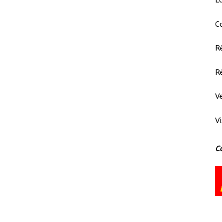
L
C
R
R
V
V
C