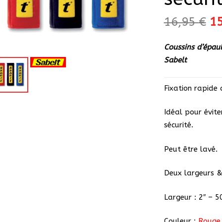
Le
16,95
€
1
pr
in
Coussins d’épaul
ét
Sabelt
16
Fixation rapide 
Idéal pour évite
sécurité.
Peut être lavé.
Deux largeurs & 
Largeur : 2″ – 
Couleur :
Rouge