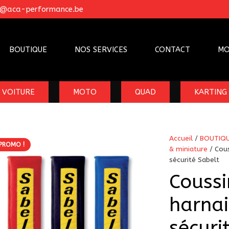
o@aca-performance.be
BOUTIQUE
NOS SERVICES
CONTACT
MO
VOITURE
MOTO
QUAD
KARTING
Accueil
/
BOUTIQ
PROMO !
& miniature
/ Cous
sécurité Sabelt
Coussi
harnai
sécuri