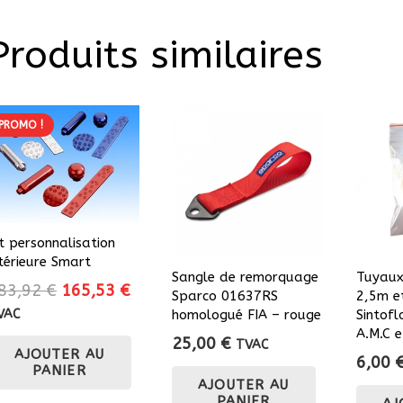
Produits similaires
PROMO !
it personnalisation
ntérieure Smart
Sangle de remorquage
Tuyaux
Le
Le
83,92
€
165,53
€
Sparco 01637RS
2,5m e
prix
prix
VAC
homologué FIA – rouge
Sintofl
initial
actuel
A.M.C e
25,00
€
TVAC
AJOUTER AU
était :
est :
6,00
PANIER
183,92 €.
165,53 €.
AJOUTER AU
PANIER