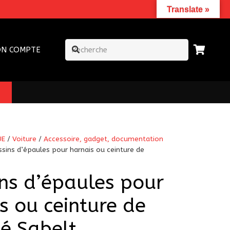
Translate »
N COMPTE
UE
/
Voiture
/
Accessoire, gadget, documentation
sins d’épaules pour harnais ou ceinture de
ns d’épaules pour
s ou ceinture de
té Sabelt