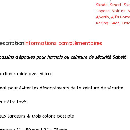
Skoda
,
Smart
,
Ss
Toyota
,
Voiture
,
Abarth
,
Alfa Rom
Racing
,
Seat
,
Trac
escription
Informations complémentaires
oussins d’épaules pour harnais ou ceinture de sécurité Sabelt
ixation rapide avec Velcro
déal pour éviter les désagréments de la ceinture de sécurité.
eut être lavé.
eux largeurs & trois coloris possible