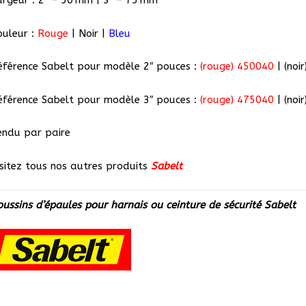
argeur : 2″ – 50 mm | 3″ – 75 mm
ouleur :
Rouge
| Noir |
Bleu
éférence Sabelt pour modèle 2″ pouces :
(rouge) 450040
| (noi
éférence Sabelt pour modèle 3″ pouces :
(rouge) 475040
|
(noir
endu par paire
isitez tous nos autres produits
Sabelt
oussins d’épaules pour harnais ou ceinture de sécurité Sabelt