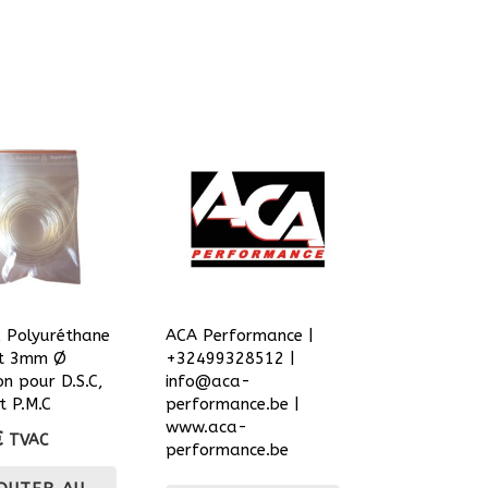
 Polyuréthane
ACA Performance |
t 3mm Ø
+32499328512 |
on pour D.S.C,
info@aca-
t P.M.C
performance.be |
www.aca-
€
TVAC
performance.be