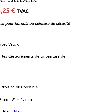
Le
5,25
€
TVAC
ix
prix
itial
actuel
es pour harnais ou ceinture de sécurité
ait :
est :
,95 €.
15,25 €.
avec Velcro
r les désagréments de la ceinture de
trois coloris possible
50 mm | 3″ – 75 mm
| Noir |
Bleu