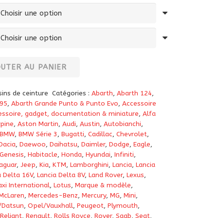
OUTER AU PANIER
ins de ceinture
Catégories :
Abarth
,
Abarth 124
,
95
,
Abarth Grande Punto & Punto Evo
,
Accessoire
essoire, gadget, documentation & miniature
,
Alfa
lpine
,
Aston Martin
,
Audi
,
Austin
,
Autobianchi
,
BMW
,
BMW Série 3
,
Bugatti
,
Cadillac
,
Chevrolet
,
Dacia
,
Daewoo
,
Daihatsu
,
Daimler
,
Dodge
,
Eagle
,
Genesis
,
Habitacle
,
Honda
,
Hyundai
,
Infiniti
,
aguar
,
Jeep
,
Kia
,
KTM
,
Lamborghini
,
Lancia
,
Lancia
a Delta 16V
,
Lancia Delta 8V
,
Land Rover
,
Lexus
,
xi International
,
Lotus
,
Marque & modèle
,
McLaren
,
Mercedes-Benz
,
Mercury
,
MG
,
Mini
,
/Datsun
,
Opel/Vauxhall
,
Peugeot
,
Plymouth
,
Reliant
,
Renault
,
Rolls Royce
,
Rover
,
Saab
,
Seat
,