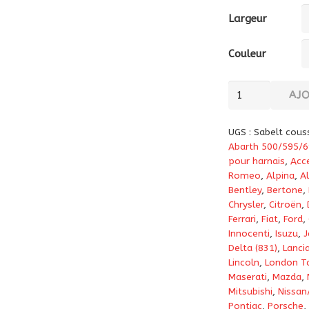
Largeur
Couleur
quantité
AJ
de
Coussins
UGS :
Sabelt couss
d'épaules
Abarth 500/595/6
pour
pour harnais
,
Acc
Romeo
,
Alpina
,
A
harnais
Bentley
,
Bertone
,
ou
Chrysler
,
Citroën
,
ceinture
Ferrari
,
Fiat
,
Ford
,
de
Innocenti
,
Isuzu
,
J
Delta (831)
,
Lanci
sécurité
Lincoln
,
London Ta
Sabelt
Maserati
,
Mazda
,
Mitsubishi
,
Nissan
Pontiac
,
Porsche
,