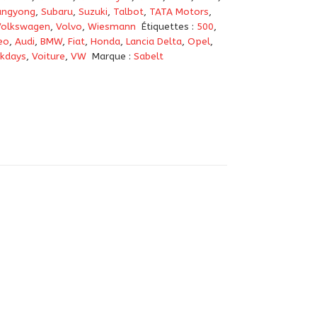
angyong
,
Subaru
,
Suzuki
,
Talbot
,
TATA Motors
,
Volkswagen
,
Volvo
,
Wiesmann
Étiquettes :
500
,
eo
,
Audi
,
BMW
,
Fiat
,
Honda
,
Lancia Delta
,
Opel
,
kdays
,
Voiture
,
VW
Marque :
Sabelt