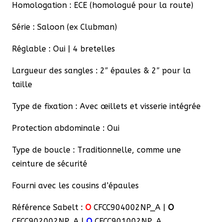
901002NP
Homologation : ECE (homologué pour la route)
Série : Saloon (ex Clubman)
Réglable : Oui | 4 bretelles
Largueur des sangles : 2″ épaules & 2″ pour la
taille
Type de fixation : Avec œillets et visserie intégrée
Protection abdominale : Oui
Type de boucle : Traditionnelle, comme une
ceinture de sécurité
Fourni avec les cousins d’épaules
Référence Sabelt :
O
CFCC
904002NP_A |
O
CFCC902002NP_A |
O
CFCC
901002NP_A