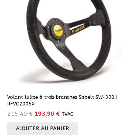
peuvent
être
choisies
sur
la
page
du
produit
Volant tulipe à trois branches Sabelt SW-390 |
RFVO2005X
Le
Le
215,40
€
193,90
€
TVAC
prix
prix
AJOUTER AU PANIER
initial
actuel