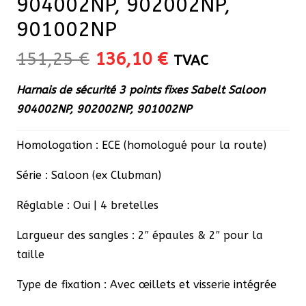
904002NP, 902002NP,
901002NP
Le
Le
151,25
€
136,10
€
TVAC
prix
prix
Harnais de sécurité 3 points fixes Sabelt Saloon
initial
actuel
904002NP, 902002NP, 901002NP
était :
est :
151,25 €.
136,10 €.
Homologation : ECE (homologué pour la route)
Série : Saloon (ex Clubman)
Réglable : Oui | 4 bretelles
Largueur des sangles : 2″ épaules & 2″ pour la
taille
Type de fixation : Avec œillets et visserie intégrée