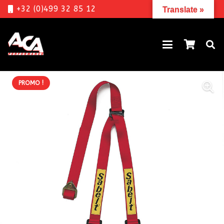
+32 (0)499 32 85 12
Translate »
PROMO !