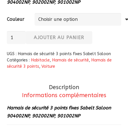
904002NP, 902002NP, 901002NP
Couleur
quantité
AJOUTER AU PANIER
de
Harnais
UGS :
Harnais de sécurité 3 points fixes Sabelt Saloon
de
Catégories :
Habitacle
,
Harnais de sécurité
,
Harnais de
sécurité 3 points
,
Voiture
sécurité
3
points
Description
fixes
Informations complémentaires
Sabelt
Saloon
Harnais de sécurité 3 points fixes Sabelt Saloon
904002NP,
904002NP, 902002NP, 901002NP
902002NP,