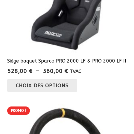
Siège baquet Sparco PRO 2000 LF & PRO 2000 LF II
Plage
528,00
€
–
560,00
€
TVAC
de
Ce
CHOIX DES OPTIONS
prix :
produit
528,00 €
a
à
plusieurs
560,00 €
PROMO !
variations.
Les
options