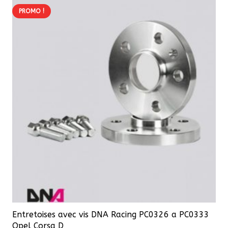
58,00 €
PROMO !
variations.
Les
options
peuvent
être
choisies
sur
la
page
du
produit
Entretoises avec vis DNA Racing PC0326 a PC0333
Opel Corsa D