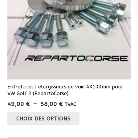
Entretoises | élargisseurs de voie 4X100mm pour
VW Golf 3 (RepartoCorse)
Plage
49,00
€
–
58,00
€
TVAC
de
Ce
CHOIX DES OPTIONS
prix :
produit
49,00 €
a
à
plusieurs