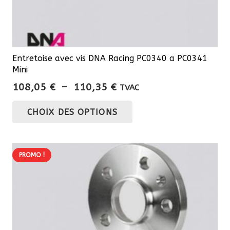
Entretoise avec vis DNA Racing PC0340 a PC0341
Mini
Plage
108,05
€
–
110,35
€
TVAC
de
Ce
CHOIX DES OPTIONS
prix :
produit
108,05 €
a
à
plusieurs
110,35 €
PROMO !
variations.
Les
options
peuvent
être
choisies