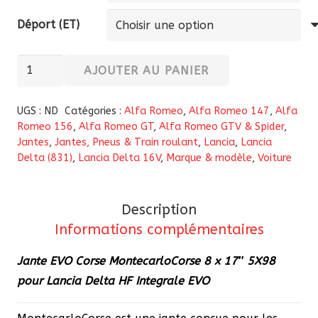
Déport (ET)
quantité
AJOUTER AU PANIER
de
Jante
UGS :
ND
Catégories :
Alfa Romeo
,
Alfa Romeo 147
,
Alfa
EVO
Romeo 156
,
Alfa Romeo GT
,
Alfa Romeo GTV & Spider
,
Jantes
,
Jantes, Pneus & Train roulant
,
Lancia
,
Lancia
Corse
Delta (831)
,
Lancia Delta 16V
,
Marque & modèle
,
Voiture
MontecarloCorse
8
x
Description
17"
Informations complémentaires
5X98
Jante EVO Corse MontecarloCorse 8 x 17″ 5X98
pour
pour Lancia Delta HF Integrale EVO
Lancia
Delta