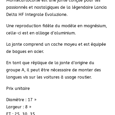
MontecarloCorse est une jante conçue pour les
HF
passionnés et nostalgiques de la légendaire Lancia
Integrale
Delta HF Integrale Evoluzione.
EVO
Une reproduction fidèle du modèle en magnésium,
celle-ci est en alliage d’aluminium.
La jante comprend un cache moyeu et est équipée
de bagues en acier.
En tant que réplique de la jante d’origine du
groupe A, il peut être nécessaire de monter des
longues vis sur les voitures à usage routier.
Prix unitaire
Diamètre : 17
»
Largeur : 8
»
ET : 25
, 30, 35