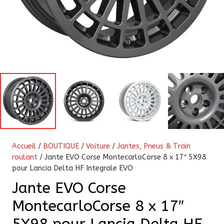
Accueil
/
BOUTIQUE
/
Voiture
/
Jantes, Pneus & Train
roulant
/ Jante EVO Corse MontecarloCorse 8 x 17″ 5X98
pour Lancia Delta HF Integrale EVO
Jante EVO Corse
MontecarloCorse 8 x 17″
5X98 pour Lancia Delta HF