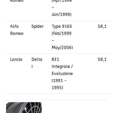
Romeo
(Apr/1994
–
Jan/1999)
Alfa
Spider
Type 916S
58,1
Romeo
(Feb/1999
–
May/2006)
Lancia
Delta
831
58,1
I
Integrale /
Evoluzione
(1991 –
1995)