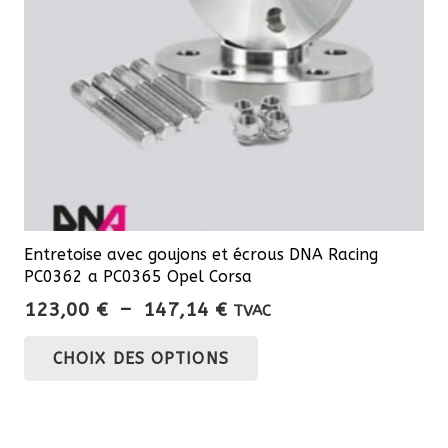
sur
la
page
du
produit
Entretoise avec goujons et écrous DNA Racing
PC0362 a PC0365 Opel Corsa
Plage
123,00
€
–
147,14
€
TVAC
de
Ce
CHOIX DES OPTIONS
prix :
produit
123,00 €
a
à
plusieurs
147,14 €
variations.