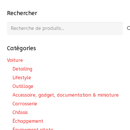
Les
Rechercher
options
peuvent
Recherche
être
pour :
choisies
Catégories
sur
la
Voiture
page
Detailing
du
Lifestyle
produit
Outillage
Accessoire, gadget, documentation & miniature
Carrosserie
Châssis
Échappement
Équipement pilote