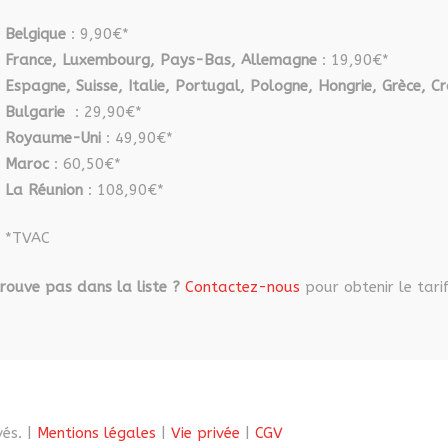
la
la
page
page
Belgique
: 9,90€*
du
du
France, Luxembourg, Pays-Bas, Allemagne
: 19,90€*
produit
produit
Espagne, Suisse, Italie, Portugal, Pologne, Hongrie, Grèce, Cr
Bulgarie
: 29,90€*
Royaume-Uni
: 49,90€*
Maroc
: 60,50€*
La Réunion
: 108,90€*
*TVAC
rouve pas dans la liste ?
Contactez-nous
pour obtenir le tarif
és. |
Mentions légales
|
Vie privée
|
CGV