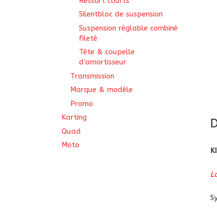
Ressort courts
Silentbloc de suspension
Suspension réglable combiné
fileté
Tête & coupelle
d'amortisseur
Transmission
Marque & modèle
Promo
Karting
D
Quad
Moto
K
L
S