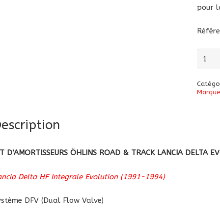
pour l
Référ
quanti
de
Kit
Catégo
d'amor
Marque
Öhlins
Road
escription
&
Track
IT D’AMORTISSEURS ÖHLINS ROAD & TRACK LANCIA DELTA EVO 
Lancia
Delta
ancia Delta HF Integrale Evolution (1991-1994)
HF
Intégr
ystème DFV (Dual Flow Valve)
Evolut