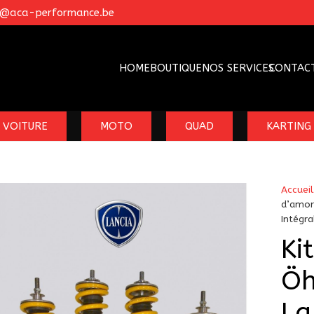
o@aca-performance.be
HOME
BOUTIQUE
NOS SERVICES
CONTAC
VOITURE
MOTO
QUAD
KARTING
Accueil
d’amor
Intégra
Ki
Öh
La