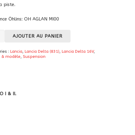
a piste.
ence Öhlins: OH AGLAN MI00
té
AJOUTER AU PANIER
ries :
Lancia
,
Lancia Delta (831)
,
Lancia Delta 16V
,
tisseurs
 & modèle
,
Suspension
I & II.
ale
ion