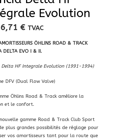
tégrale Evolution
26,71
€
TVAC
’AMORTISSEURS ÖHLINS ROAD & TRACK
 DELTA EVO I & II.
 Delta HF Integrale Evolution (1991-1994)
e DFV (Dual Flow Valve)
me Öhlins Road & Track améliore la
on et le confort.
 nouvelle gamme Road & Track Club Sport
de plus grandes possibilités de réglage pour
ser vos amortisseurs tant pour la route que