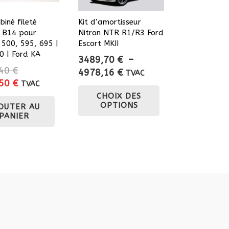
biné fileté
Kit d’amortisseur
n B14 pour
Nitron NTR R1/R3 Ford
 500, 595, 695 |
Escort MKII
0 | Ford KA
3489,70
€
–
,40
€
Plage
4978,16
€
TVAC
Le
,50
€
de
TVAC
Ce
prix
CHOIX DES
prix :
produit
OPTIONS
OUTER AU
actuel
3489,70 €
a
PANIER
est :
à
plusieurs
40 €.
1044,50 €.
4978,16 €
variations.
Les
options
peuvent
être
choisies
sur