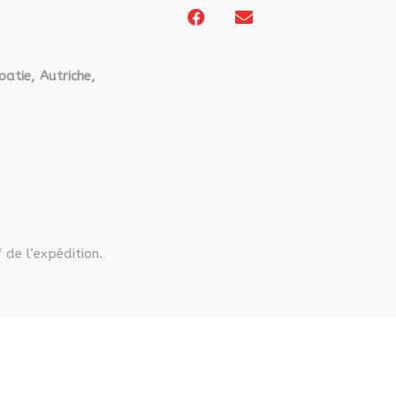
la
page
du
produit
oatie, Autriche,
 de l’expédition.