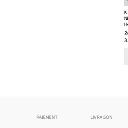
K
N
H
2
3
PAIEMENT
LIVRAISON