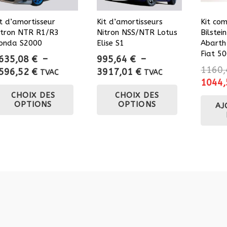
it d’amortisseur
Kit d’amortisseurs
Kit com
itron NTR R1/R3
Nitron NSS/NTR Lotus
Bilstei
onda S2000
Elise S1
Abarth
Fiat 50
635,08
€
–
995,64
€
–
1160
Plage
Plage
596,52
€
3917,01
€
TVAC
TVAC
Le
1044
de
de
Ce
Ce
prix
CHOIX DES
CHOIX DES
prix :
prix :
produit
produit
OPTIONS
OPTIONS
AJ
initial
2635,08 €
995,64 €
a
a
était :
à
à
plusieurs
plusieurs
1160,
3596,52 €
3917,01 €
variations.
variations.
Les
Les
options
options
peuvent
peuvent
être
être
choisies
choisies
sur
sur