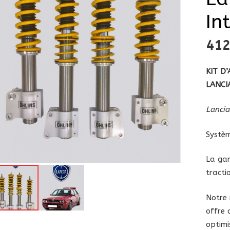
In
41
KIT D
LANCIA
Lancia
Systèm
La
gam
tracti
Notre
offre 
optimi