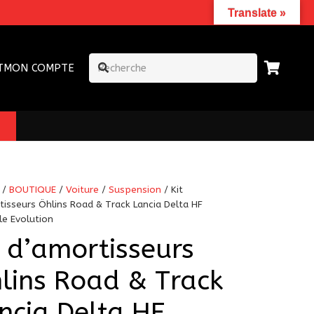
Translate »
T
MON COMPTE
/
BOUTIQUE
/
Voiture
/
Suspension
/ Kit
tisseurs Öhlins Road & Track Lancia Delta HF
le Evolution
t d’amortisseurs
lins Road & Track
ncia Delta HF