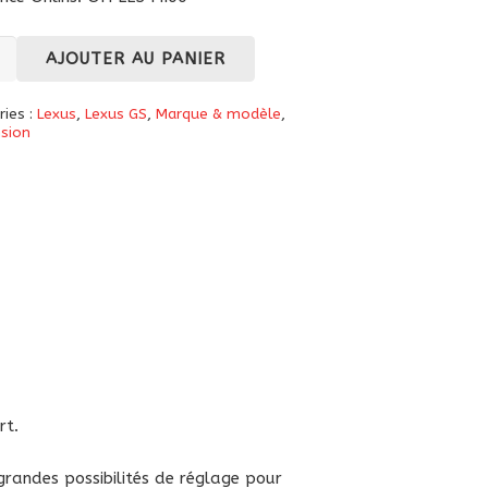
té
AJOUTER AU PANIER
ries :
Lexus
,
Lexus GS
,
Marque & modèle
,
tisseurs
sion
rt.
randes possibilités de réglage pour