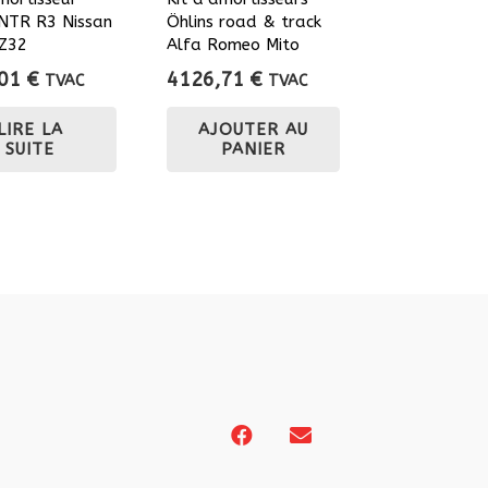
 NTR R3 Nissan
Öhlins road & track
Z32
Alfa Romeo Mito
,01
€
4126,71
€
TVAC
TVAC
LIRE LA
AJOUTER AU
SUITE
PANIER