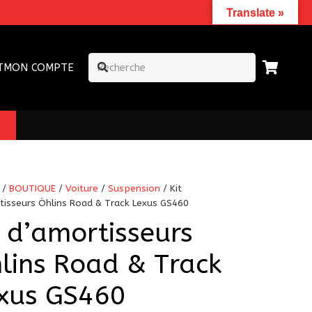
Translate »
T
MON COMPTE
/
BOUTIQUE
/
Voiture
/
Suspension
/ Kit
tisseurs Öhlins Road & Track Lexus GS460
t d’amortisseurs
lins Road & Track
xus GS460