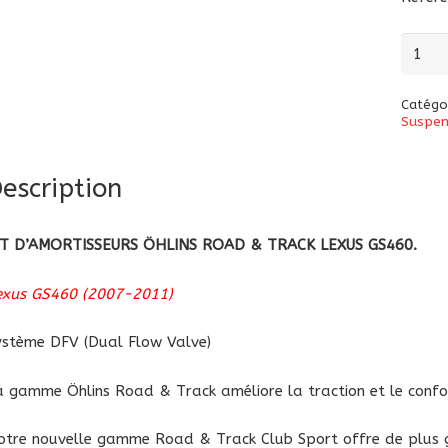
quanti
de
Kit
Catégo
d’amor
Suspen
Öhlins
Road
escription
&
Track
IT D’AMORTISSEURS ÖHLINS ROAD & TRACK LEXUS GS460.
Lexus
GS460
exus GS460 (2007-2011)
ystème DFV (Dual Flow Valve)
a
gamme Öhlins Road & Track améliore la traction et le confo
otre nouvelle gamme Road & Track Club Sport offre de plus g