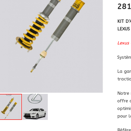
28
KIT D
LEXUS
Lexus
Systèm
La
gam
tracti
Notre
offre 
optimi
pour l
Référe