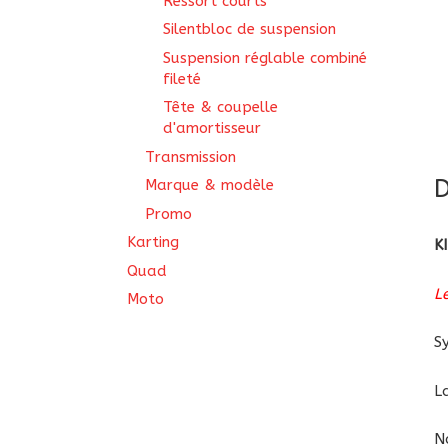
Ressort courts
Silentbloc de suspension
Suspension réglable combiné
fileté
Tête & coupelle
d'amortisseur
Transmission
D
Marque & modèle
Promo
Karting
K
Quad
L
Moto
S
L
N