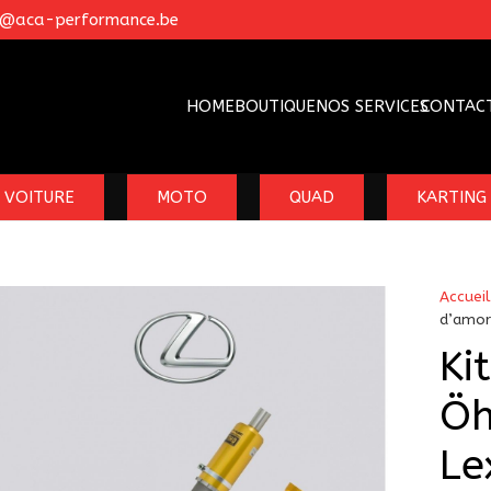
o@aca-performance.be
HOME
BOUTIQUE
NOS SERVICES
CONTAC
VOITURE
MOTO
QUAD
KARTING
Accueil
d’amor
Ki
Öh
Le