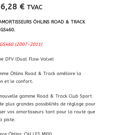
16,28
€
TVAC
’AMORTISSEURS ÖHLINS ROAD & TRACK
 GS460.
 GS460 (2007-2011)
e DFV (Dual Flow Valve)
me Öhlins Road & Track améliore la
on et le confort.
 nouvelle gamme Road & Track Club Sport
de plus grandes possibilités de réglage pour
ser vos amortisseurs tant pour la route que
a piste.
nce Öhlins: OH LES MI00