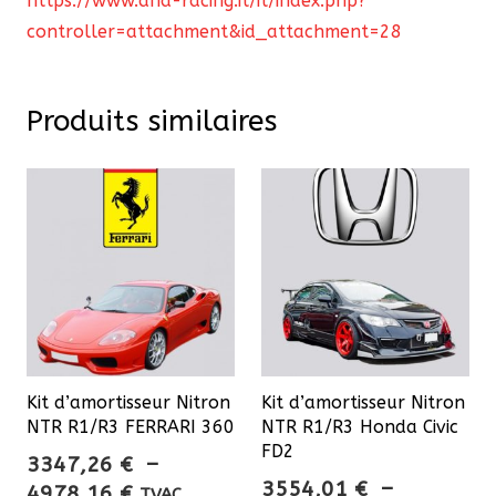
https://www.dna-racing.it/it/index.php?
controller=attachment&id_attachment=28
Produits similaires
Kit d’amortisseur Nitron
Kit d’amortisseur Nitron
NTR R1/R3 FERRARI 360
NTR R1/R3 Honda Civic
FD2
3347,26
€
–
3554,01
€
–
Plage
4978,16
€
TVAC