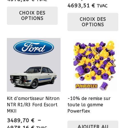
Plage
4693,51
€
de
TVAC
Ce
de
Ce
CHOIX DES
prix :
produit
OPTIONS
CHOIX DES
prix :
3347,26 €
pro
a
OPTIONS
3554,01 €
à
a
plusieurs
à
4978,16 €
plu
variations.
4693,51 €
var
Les
Les
options
opt
peuvent
pe
être
êtr
choisies
cho
sur
sur
la
Kit d’amortisseur Nitron
-10% de remise sur
la
page
NTR R1/R3 Ford Escort
toute la gamme
pa
du
MKII
Powerflex
du
produit
3489,70
€
–
pro
AJOUTER AU
Plage
4978,16
€