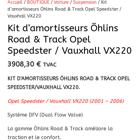
Accueil
/
BOUTIQUE
/
Voiture
/
Suspension
/ Kit
d’amortisseurs Öhlins Road & Track Opel Speedster /
Vauxhall VX220
Kit d’amortisseurs Öhlins
Road & Track Opel
Speedster / Vauxhall VX220
3908,30
€
TVAC
KIT D’AMORTISSEURS ÖHLINS ROAD & TRACK OPEL
SPEEDSTER/VAUXHALL VX220.
Opel Speedster / Vauxhall VX220 (2001 – 2006)
Système DFV (Dual Flow Valve)
La
gamme Öhlins Road & Track améliore la
traction et le confort.