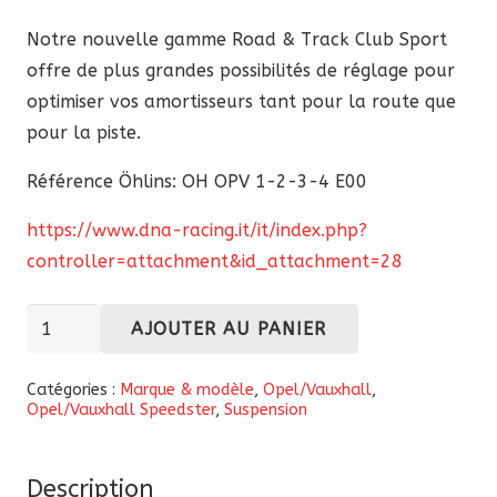
Notre nouvelle gamme Road & Track Club Sport
offre de plus grandes possibilités de réglage pour
optimiser vos amortisseurs tant pour la route que
pour la piste.
Référence Öhlins: OH OPV 1-2-3-4 E00
https://www.dna-racing.it/it/index.php?
controller=attachment&id_attachment=28
quantité
AJOUTER AU PANIER
de
Kit
Catégories :
Marque & modèle
,
Opel/Vauxhall
,
Opel/Vauxhall Speedster
,
Suspension
d’amortisseurs
Öhlins
Road
Description