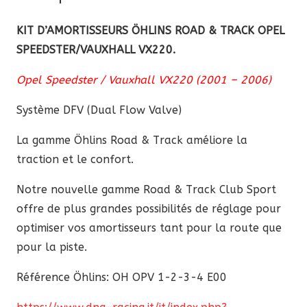
&
Track
KIT D’AMORTISSEURS ÖHLINS ROAD & TRACK OPEL
Opel
SPEEDSTER/VAUXHALL VX220.
Speedster
Opel Speedster / Vauxhall VX220 (2001 – 2006)
/
Vauxhall
Système DFV (Dual Flow Valve)
VX220
La
gamme Öhlins Road & Track améliore la
traction et le confort.
Notre nouvelle gamme Road & Track Club Sport
offre de plus grandes possibilités de réglage pour
optimiser vos amortisseurs tant pour la route que
pour la piste.
Référence Öhlins: OH OPV 1-2-3-4 E00