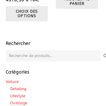
TVAC
PANIER
de
Ce
CHOIX DES
prix :
produit
OPTIONS
3489,70 €
a
à
plusieurs
4978,16 €
variations.
Les
Rechercher
options
peuvent
Recherche
être
pour :
choisies
Catégories
sur
la
Voiture
page
Detailing
du
Lifestyle
produit
Outillage