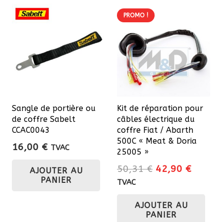
Les
PROMO !
options
peuvent
être
choisies
sur
la
page
Sangle de portière ou
Kit de réparation pour
du
de coffre Sabelt
câbles électrique du
CCAC0043
coffre Fiat / Abarth
produit
500C « Meat & Doria
16,00
€
TVAC
25005 »
Le
Le
50,31
€
42,90
€
AJOUTER AU
prix
prix
PANIER
TVAC
initial
actuel
AJOUTER AU
était :
est :
PANIER
50,31 €.
42,90 