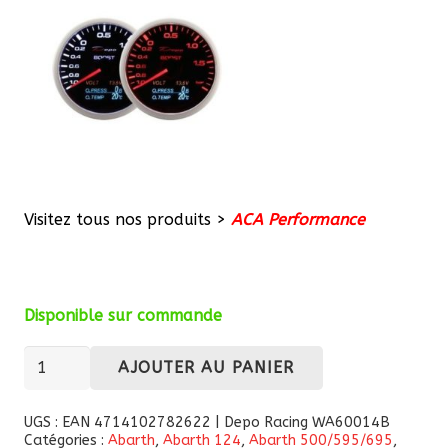
Visitez tous nos produits >
ACA Performance
Disponible sur commande
quantité
AJOUTER AU PANIER
de
Manomètre
UGS :
EAN 4714102782622 | Depo Racing WA60014B
Catégories :
Abarth
,
Abarth 124
,
Abarth 500/595/695
,
universel