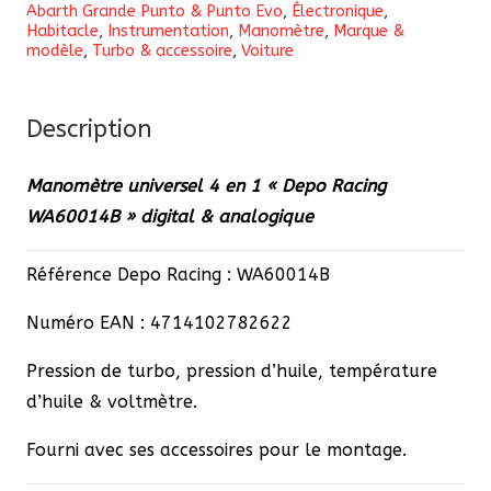
Abarth Grande Punto & Punto Evo
,
Électronique
,
4
Habitacle
,
Instrumentation
,
Manomètre
,
Marque &
modèle
,
Turbo & accessoire
,
Voiture
en
1
"Depo
Description
Racing
WA60014B"
Manomètre universel 4 en 1 « Depo Racing
digital
WA60014B » digital & analogique
&
analogique
Référence Depo Racing : WA60014B
Numéro EAN : 4714102782622
Pression de turbo, pression d’huile, température
d’huile & voltmètre.
Fourni avec ses accessoires pour le montage.