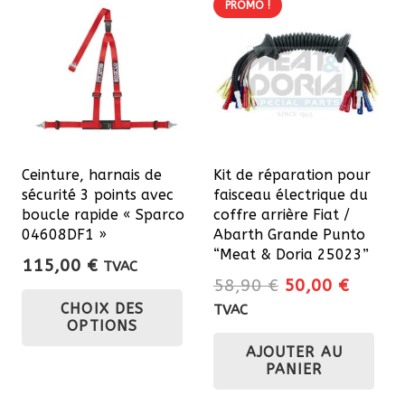
PROMO !
Ceinture, harnais de
Kit de réparation pour
sécurité 3 points avec
faisceau électrique du
boucle rapide « Sparco
coffre arrière Fiat /
04608DF1 »
Abarth Grande Punto
“Meat & Doria 25023”
115,00
€
TVAC
Le
Le
58,90
€
50,00
€
Ce
prix
prix
CHOIX DES
TVAC
produit
OPTIONS
initial
actuel
a
AJOUTER AU
était :
est :
plusieurs
PANIER
58,90 €.
50,00 
variations.